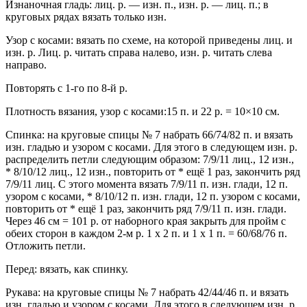
Изнаночная гладь: лиц. р. — изн. п., изн. р. — лиц. п.; в
круговых рядах вязать только изн.
Узор с косами: вязать по схеме, на которой приведены лиц. и
изн. р. Лиц. р. читать справа налево, изн. р. читать слева
направо.
Повторять с 1-го по 8-й р.
Плотность вязания, узор с косами:15 п. и 22 р. = 10×10 см.
Спинка: на круговые спицы № 7 набрать 66/74/82 п. и вязать
изн. гладью и узором с косами. Для этого в следующем изн. р.
распределить петли следующим образом: 7/9/11 лиц., 12 изн.,
* 8/10/12 лиц., 12 изн., повторить от * ещё 1 раз, закончить ряд
7/9/11 лиц. С этого момента вязать 7/9/11 п. изн. глади, 12 п.
узором с косами, * 8/10/12 п. изн. глади, 12 п. узором с косами,
повторить от * ещё 1 раз, закончить ряд 7/9/11 п. изн. глади.
Через 46 см = 101 р. от наборного края закрыть для пройм с
обеих сторон в каждом 2-м р. 1 х 2 п. и 1 х 1 п. = 60/68/76 п.
Отложить петли.
Перед: вязать, как спинку.
Рукава: на круговые спицы № 7 набрать 42/44/46 п. и вязать
изн. гладью и узором с косами. Для этого в следующем изн. р.