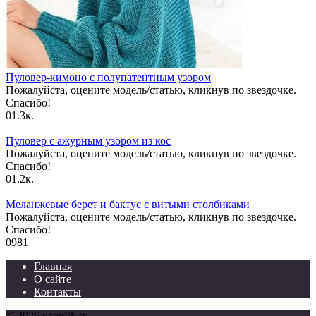
Пуловер-кимоно с полупатентным узором
Пожалуйста, оцените модель/статью, кликнув по звездочке.
Спасибо!
0
1.3к.
Пуловер с ажурным узором из кос
Пожалуйста, оцените модель/статью, кликнув по звездочке.
Спасибо!
0
1.2к.
Меланжевые берет и бактус с витыми столбиками
Пожалуйста, оцените модель/статью, кликнув по звездочке.
Спасибо!
0
981
Главная
О сайте
Контакты
© 2026 uzor4ik.ru