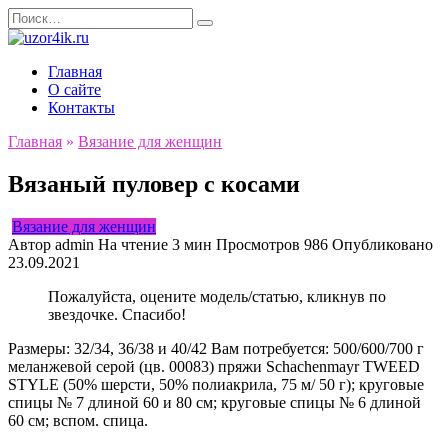
Перейти
Search
к
for:
содержанию
Главная
О сайте
Контакты
Главная
»
Вязание для женщин
Вязаный пуловер с косами
Вязание для женщин
Автор
admin
На чтение
3 мин
Просмотров
986
Опубликовано
23.09.2021
Пожалуйста, оцените модель/статью, кликнув по
звездочке. Спасибо!
Размеры: 32/34, 36/38 и 40/42 Вам потребуется: 500/600/700 г
меланжевой серой (цв. 00083) пряжи Schachenmayr TWEED
STYLE (50% шерсти, 50% полиакрила, 75 м/ 50 г); круговые
спицы № 7 длиной 60 и 80 см; круговые спицы № 6 длиной
60 см; вспом. спица.