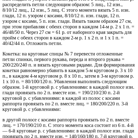
распределить петли следующим образом: 5 лиц., 12 изн.,
8/10/12 лиц., 12 изн., 5 лиц. С этого момента вязать 5 п. изн.
глади, 12 п. узором с косами, 8/10/12 п. изн. глади, 12 п.
узором с косами, 5 п. изн. глади. Вязать таким образом 27 см,
при этом прибавляя с обеих сторон в каждом 14-м р. 2 х 1 п. =
46/48/50 п. Через 27 см = 61 р. от наборного края закрыть для
пройм с обеих сторон в каждом 2-м р. 1 х 2 п. и 1 х 1 п. =
40/42/44 п. Отложить петли.
Кокетка: на круговые спицы № 7 перевести отложенные
петли спинки, первого рукава, переда и второго рукава =
200/220/240 п. и вязать круговыми рядами. Для формирования
кокетки равномерно убавить в каждом 5-м круговом р. 3 х 10
п., в каждом 4-м круговом р. 8 х 10 п., затем в 3-м круговом р.
1 х 10 п. = 80/100/120 п. Убавления выполнять следующим
образом. 1-й круговой р. с убавлениями: в каждой полосе изн.
глади провязать по 2 п. вместе изн. = 190/210/230 п. 2-й
круговой р. с убавлениями: в каждой из полос с косами
раппорта провязать по 2 п. вместе лиц. = 180/200/220 п. 3-й
круговой р. с убавлениями:
в другой полосе с косами раппорта провязать по 2 п. вместе
лиц. = 170/190/210 п. С этого момента коса состоит из 6 п. 4-й
— 6-й круговые р. с убавлениями: в каждой полосе изн. глади
провязать по 2 п. вместе изн. = 140/160/180 п. 7-й круговой р.