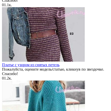
Спасибо!
0
1.1к.
Платье с узором из снятых петель
Пожалуйста, оцените модель/статью, кликнув по звездочке.
Спасибо!
0
1.2к.