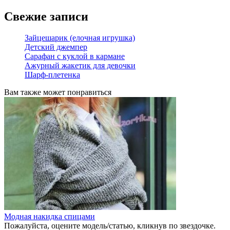
Свежие записи
Зайцешарик (елочная игрушка)
Детский джемпер
Сарафан с куклой в кармане
Ажурный жакетик для девочки
Шарф-плетенка
Вам также может понравиться
Модная накидка спицами
Пожалуйста, оцените модель/статью, кликнув по звездочке.