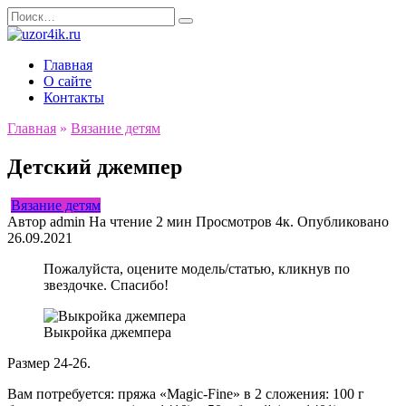
Перейти
Search
к
for:
содержанию
Главная
О сайте
Контакты
Главная
»
Вязание детям
Детский джемпер
Вязание детям
Автор
admin
На чтение
2 мин
Просмотров
4к.
Опубликовано
26.09.2021
Пожалуйста, оцените модель/статью, кликнув по
звездочке. Спасибо!
Выкройка джемпера
Размер 24-26.
Вам потребуется: пряжа «Magic-Fine» в 2 сложения: 100 г