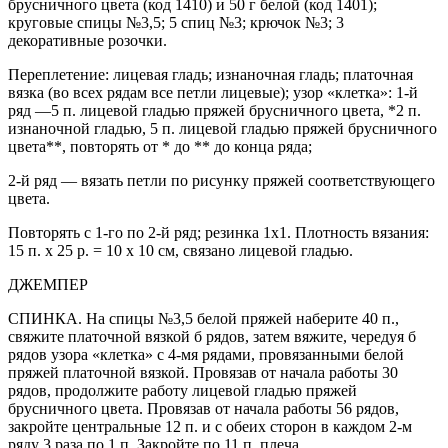
брусничного цвета (код 1410) и 50 г белой (код 1401);
круговые спицы №3,5; 5 спиц №3; крючок №3; 3
декоративные розочки.
Переплетение: лицевая гладь; изнаночная гладь; платочная
вязка (во вcех рядам все петли лицевые); узор «клетка»: 1-й
ряд —5 п. лицевой гладью пряжей брусничного цвета, *2 п.
изнаночной гладью, 5 п. лицевой гладью пряжей брусничного
цвета**, повторять от * до ** до конца ряда;
2-й ряд — вязать петли по рисунку пряжей соответствующего
цвета.
Повторять с 1-го по 2-й ряд; резинка 1х1. Плотность вязания:
15 п. х 25 р. = 10 х 10 см, связано лицевой гладью.
ДЖЕМПЕР
СПИНКА. На спицы №3,5 белой пряжей наберите 40 п.,
свяжите платочной вязкой б рядов, затем вяжите, чередуя б
рядов узора «клетка» с 4-мя рядами, провязанными белой
пряжей платочной вязкой. Провязав от начала работы 30
рядов, продолжите работу лицевой гладью пряжей
брусничного цвета. Провязав от начала работы 56 рядов,
закройте центральные 12 п. и с обеих сторон в каждом 2-м
ряду 3 раза по 1 п. Закройте по 11 п. плеча.