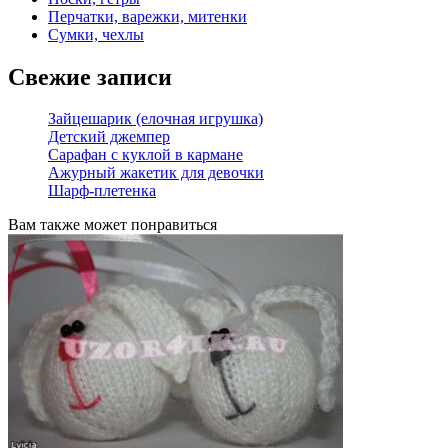
Перчатки, варежки, митенки
Сумки, чехлы
Свежие записи
Зайцешарик (елочная игрушка)
Детский джемпер
Сарафан с куклой в кармане
Ажурный жакетик для девочки
Шарф-плетенка
Вам также может понравиться