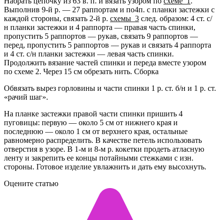
Набрать цепочку из 63 в. п. и вязать узором по
схеме_1
.
Выполнив 9-й р. — 27 раппортам и по4п. с планки застежки с
каждой стороны, связать 2-й р.
схемы_3
след. образом: 4 ст. с/
н планки застежки и 4 раппорта — правая часть спинки,
пропустить 5 раппортов — рукав, связать 9 раппортов —
перед, пропустить 5 раппортов — рукав и связать 4 раппорта
и 4 ст. с/н планки застежки — левая часть спинки.
Продолжить вязание частей спинки и переда вместе узором
по схеме 2. Через 15 см обрезать нить. Сборка
Обвязать вырез горловины и части спинки 1 р. ст. б/н и 1 р. ст.
«рачий шаг».
На планке застежки правой части спинки пришить 4
пуговицы: первую — около 5 см от нижнего края и
последнюю — около 1 см от верхнего края, остальные
равномерно распределить. В качестве петель использовать
отверстия в узоре. В 1-м и 8-м р. кокетки продеть атласную
ленту и закрепить ее концы потайными стежками с изн.
стороны. Готовое изделие увлажнить и дать ему высохнуть.
Оцените статью