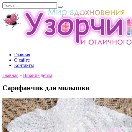
Перейти
Search
к
for:
содержанию
Главная
О сайте
Контакты
Главная
»
Вязание детям
Сарафанчик для малышки