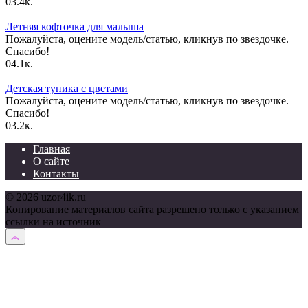
0
3.4к.
Летняя кофточка для малыша
Пожалуйста, оцените модель/статью, кликнув по звездочке.
Спасибо!
0
4.1к.
Детская туника с цветами
Пожалуйста, оцените модель/статью, кликнув по звездочке.
Спасибо!
0
3.2к.
Главная
О сайте
Контакты
© 2026 uzor4ik.ru
Копирование материалов сайта разрешено только с указанием
ссылки на источник