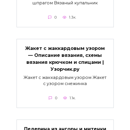
шпрагом Вязаный купальник
0
1.3к.
Жакет с жаккардовым узором
— Описание вязания, схемы
вязания крючком и спицами |
Узорчик.ру
Жакет с жаккардовым узором Жакет
с узором снежинка
0
1.1к.
Пелерина из ангоры и митенки