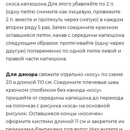
скоса капюшона Для этого убавляйте по 2 п.
(одну петлю снимите как лицевую, провяжите
2 п. вместе и протянуть через снятую) в каждом
втором ряду 5 раз. Затем соедините крючком
оставшиеся петли, начав с середины капюшона
следующим образом: протягивайте (одну через
другую) попеременно по одной петле левой и
правой части капюшона.
Для декора
свяжите отдельно «косу» по схеме
20 а длиной 110 см. Соедините плечевые швы
крючком столбиком без накида «косу»
пришейте от середины капюшона до перехода
на полочках с рисунка «коса» на основной
рисунок. Оставшиеся концы «косичек»
оформите кистями длиной 11 см и закрепите их
резинками-бантиками для волос Низ жилета и