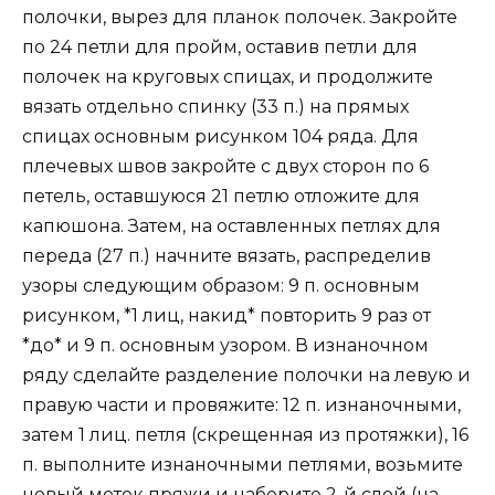
полочки, вырез для планок полочек. Закройте
по 24 петли для пройм, оставив петли для
полочек на круговых спицах, и продолжите
вязать отдельно спинку (33 п.) на прямых
спицах основным рисунком 104 ряда. Для
плечевых швов закройте с двух сторон по 6
петель, оставшуюся 21 петлю отложите для
капюшона. Затем, на оставленных петлях для
переда (27 п.) начните вязать, распределив
узоры следующим образом: 9 п. основным
рисунком, *1 лиц, накид* повторить 9 раз от
*до* и 9 п. основным узором. В изнаночном
ряду сделайте разделение полочки на левую и
правую части и провяжите: 12 п. изнаночными,
затем 1 лиц. петля (скрещенная из протяжки), 16
п. выполните изнаночными петлями, возьмите
новый моток пряжи и наберите 2-й слой (на