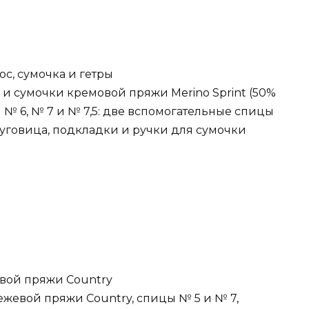
ос, сумочка и гетры
р и сумочки кремовой пряжи Merino Sprint (50%
ы № 6, № 7 и № 7,5: две вспомогательные спицы
 пуговица, подкладки и ручки для сумочки
евой пряжи Country
бежевой пряжи Country, спицы № 5 и № 7,