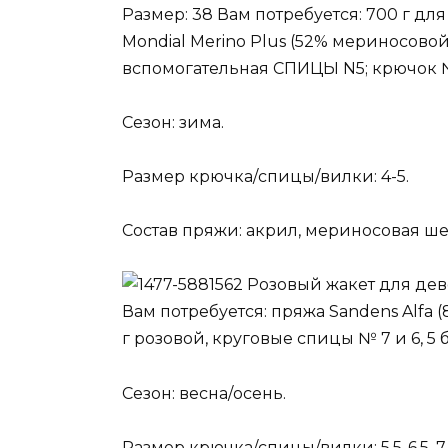
Размер: 38 Вам потребуется: 700 г дл
Mondial Merino Plus (52% мериносовой
вспомогательная СПИЦЫ N5; крючок №
Сезон: зима.
Размер крючка/спицы/вилки: 4-5.
Состав пряжи: акрил, мериносовая ше
Розовый жакет для де
Вам потребуется: пряжа Sandens Alfa (
г розовой, круговые спицы № 7 и 6, 5
Сезон: весна/осень.
Размер крючка/спицы/вилки: 5,5-6,5, 7.