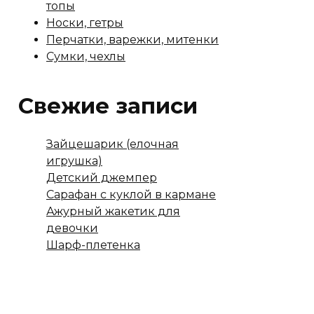
топы
Носки, гетры
Перчатки, варежки, митенки
Сумки, чехлы
Свежие записи
Зайцешарик (елочная
игрушка)
Детский джемпер
Сарафан с куклой в кармане
Ажурный жакетик для
девочки
Шарф-плетенка