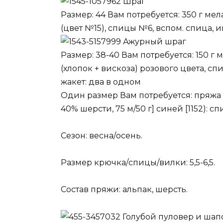
Шраг
Размер: 44 Вам потребуется: 350 г мел
(цвет №15), спицы №6, вспом. спица, 
Ажурный шраг
Размер: 38-40 Вам потребуется: 150 г
(хлопок + вискоза) розового цвета, с
жакет: два в одном
Один размер Вам потребуется: пряжа B
40% шерсти, 75 м/50 г] синей [1152): сп
Сезон: весна/осень.
Размер крючка/спицы/вилки: 5,5-6,5.
Состав пряжи: альпак, шерсть.
Голубой пуловер и шап