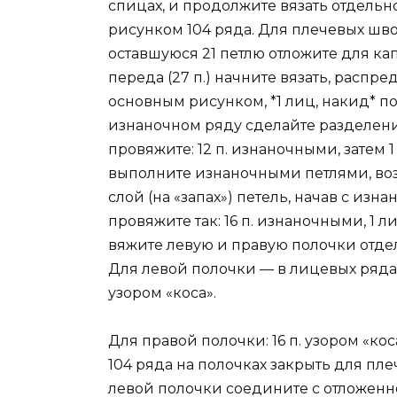
спицах, и продолжите вязать отдельн
рисунком 104 ряда. Для плечевых швов
оставшуюся 21 петлю отложите для кап
переда (27 п.) начните вязать, распр
основным рисунком, *1 лиц, накид* пов
изнаночном ряду сделайте разделени
провяжите: 12 п. изнаночными, затем 1
выполните изнаночными петлями, воз
слой (на «запах») петель, начав с из
провяжите так: 16 п. изнаночными, 1 л
вяжите левую и правую полочки отде
Для левой полочки — в лицевых рядах: 
узором «коса».
Для правой полочки: 16 п. узором «коса
104 ряда на полочках закрыть для пле
левой полочки соедините с отложенной