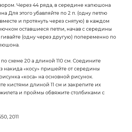
ором. Через 44 ряда, в середине капюшона
 Для этого убавляйте по 2 п. (одну петлю
 вместе и протянуть через снятую) в каждом
крючком оставшиеся петли, начав с середины
гивайте (одну через другую) попеременно по
апюшона.
по схеме 20 а длиной 110 см. Соедините
з накида «косу» пришейте от середины
рисунка «коса» на основной рисунок.
е кистями длиной 11 см и закрепите их
 жилета и проймы обвяжите столбиками с
0, 2011