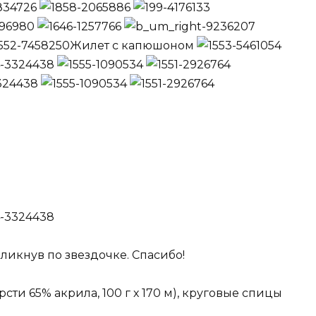
Жилет с капюшоном
ликнув по звездочке. Спасибо!
сти 65% акрила, 100 г х 170 м), круговые спицы