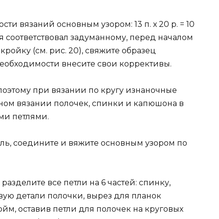
и вязаний основным узором: 13 п. х 20 р. = 10
ия соответствовал задуманному, перед началом
ойку (см. рис. 20), свяжите образец
необходимости внесите свои коррективы.
поэтому при вязании по кругу изнаночные
ном вязании полочек, спинки и капюшона в
ми петлями.
ель, соедините и вяжите основным узором по
разделите все петли на 6 частей: спинку,
вую детали полочки, вырез для планок
ойм, оставив петли для полочек на круговых