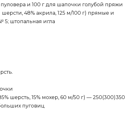
я пуловера и 100 г для шапочки голубой пряжи
 шерсти, 48% акрила, 125 м/100 г) прямые и
 5; штопальная игла
рсть.
вочки
85% шерсть, 15% мохер, 60 м/50 г) — 250(300)350
 больших пуговиц