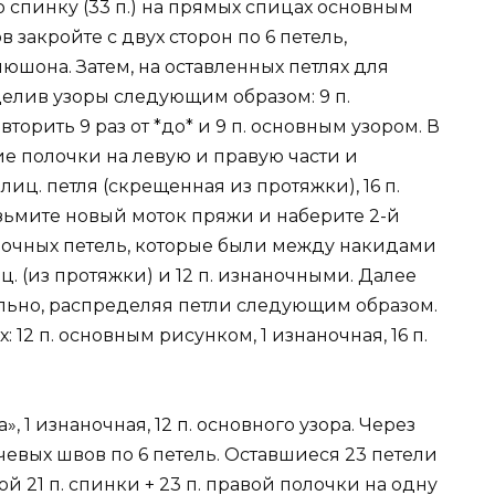
о спинку (33 п.) на прямых спицах основным
 закройте с двух сторон по 6 петель,
юшона. Затем, на оставленных петлях для
еделив узоры следующим образом: 9 п.
торить 9 раз от *до* и 9 п. основным узором. В
е полочки на левую и правую части и
 лиц. петля (скрещенная из протяжки), 16 п.
ьмите новый моток пряжи и наберите 2-й
наночных петель, которые были между накидами
иц. (из протяжки) и 12 п. изнаночными. Далее
льно, распределяя петли следующим образом.
12 п. основным рисунком, 1 изнаночная, 16 п.
», 1 изнаночная, 12 п. основного узора. Через
чевых швов по 6 петель. Оставшиеся 23 петели
 21 п. спинки + 23 п. правой полочки на одну