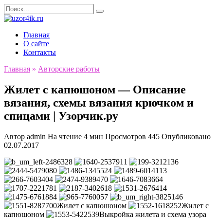
Перейти
Search
к
for:
содержанию
Главная
О сайте
Контакты
Главная
»
Авторские работы
Жилет с капюшоном — Описание
вязания, схемы вязания крючком и
спицами | Узорчик.ру
Автор
admin
На чтение
4 мин
Просмотров
445
Опубликовано
02.07.2017
Жилет с капюшоном
Жилет с
капюшоном
Выкройка жилета и схема узора