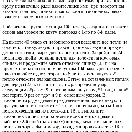
На схеме даны только лицевые ряды,поэтому при вязании по
кругу изнаночные ряды вяжите лицевыми, при поворотном
вязании полочек, спинки и капюшона в изнаночных рядах
вяжите изнаночными петлями.
Наберите на круговые спицы 108 петель, соедините и вяжите
основным узором по кругу, повторяя с 1-го по 8-й ряды.
На высоте 40 рядов от наборного края разделите все петли на
6 частей: спинку, левую и правую проймы, левую и правую
детали полочки, вырез для планок полочек. Закройте по 24
петли для пройм, оставив петли для полочек на круговых
спицах, и продолжите вязать отдельно спинку (33 п.) на
прямых спицах основным рисунком 104 ряда. Для плечевых
швов закройте с двух сторон по 6 петель, оставшуюся 21
петлю отложите для капюшона. Затем, на оставленных петлях
для переда (27 п.) начните вязать, распределив узоры
следующим образом: 9 п. основным рисунком, *1 лиц, накид*
повторить 9 раз от *до* и 9 п. основным узором. В
изнаночном ряду сделайте разделение полочки на левую и
правую части и провяжите: 12 п. изнаночными, затем 1 лиц.
петля (скрещенная из протяжки), 16 п. выполните
изнаночными петлями, возьмите новый моток пряжи и
наберите 2-й слой (на «запах») петель, начав с изнаночных
петель, которые были между накидами провяжите так: 16 п.