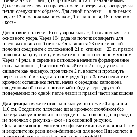
изнаночными, 1 лиц. (из протяжки) и 12 п. изнаночными.
Далее вяжите левую и правую полочки отдельно, распределяя
петли следующим образом. Для левой полочки — в лицевых
рядах: 12 п. основным рисунком, 1 изнаночная, 16 п. узором
«коса».
Для правой полочки: 16 п. узором «коса», 1 изнаночная, 12 п.
основного узора. Через 104 ряда на полочках закрыть для
плечевых швов по 6 петель. Оставшиеся 23 петели левой
полочки соедините с отложенной 21 п. спинки + 23 п. правой
полочки на одну спицу и вяжите капюшон основным узором.
Через 44 ряда, в середине капюшона начните формирование
скоса капюшона Для этого убавляйте по 2 п. (одну петлю
снимите как лицевую, провяжите 2 п. вместе и протянуть
через снятую) в каждом втором ряду 5 раз. Затем соедините
крючком оставшиеся петли, начав с середины капюшона
следующим образом: протягивайте (одну через другую)
попеременно по одной петле левой и правой части капюшона.
Для декора
свяжите отдельно «косу» по схеме 20 а длиной
110 см. Соедините плечевые швы крючком столбиком без
накида «косу» пришейте от середины капюшона до перехода
на полочках с рисунка «коса» на основной рисунок.
Оставшиеся концы «косичек» оформите кистями длиной 11 см
и закрепите их резинками-бантиками для волос Низ жилета и
проймы обвяжите столбиками с накидом + ВП.