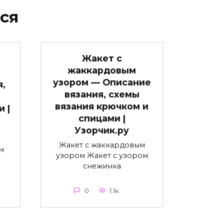
ся
Жакет с
жаккардовым
узором — Описание
я,
вязания, схемы
вязания крючком и
 |
спицами |
Узорчик.ру
Жакет с жаккардовым
м
узором Жакет с узором
снежинка
0
1.1к.