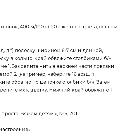
лопок, 400 м/100 г)-20 г желтого цвета, остатки
зд. п.*) полоску шириной 6-7 см и длиной,
ску в кольцо, край обвяжите столбиками б/н.
ме 1. Закрепите нить в верхней части повязки
мой 2 (например, наберите 16 возд. п.,
ите обратно по цепочке столбики б/н. Затем
репите их к цветку. Нижний край обвяжите 1
росто. Вяжем детям.», №5, 2011
настроение»