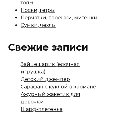
топы
Носки, гетры
Перчатки, варежки, митенки
Сумки, чехлы
Свежие записи
Зайцешарик (елочная
игрушка)
Детский джемпер
Сарафан с куклой в кармане
Ажурный жакетик для
девочки
Шарф-плетенка