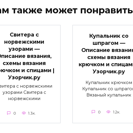
ам также может понравить
Свитера с
Купальник со
норвежскими
шпрагом —
узорами —
Описание вязани
писание вязания,
схемы вязания
схемы вязания
крючком и спицами
рючком и спицами |
Узорчик.ру
Узорчик.ру
Купальник крючком
витера с норвежскими
Купальник со шпраго
узорами Свитера с
Вязаный купальник
норвежскими
0
1.2к.
0
1.3к.