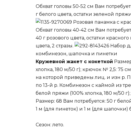
Обхват головы 50-52 см Вам потребует
г белого цвета, остатки зеленой пряж
Розовая панамка с кра
Обхват головы 40-42 см Вам потребуетс
40 г розового цвета, остатки красного
цвета, 2 стразы.
Набор дл
комбинезон, шапочка и пинетки
Кружевной жакет с кокеткой
Размер
хлопка, 180 м/50 г); крючок № 2,5: 75 
на которой приведены лиц. и изн р. По
по 13-й р. Комбинезон с каймой из тре
белой пряжи (100% хлопка, 180 м/50 г)
Размер: 68 Вам потребуется: 50 г белой
1 м (для пинеток) и 1 м (для шапочки)
Сезон: лето.