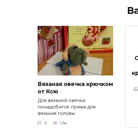
В
О
к
Вязаная овечка крючком
С
от Ксю
Для вязаной овечки
понадобится: пряжа для
вязания головы
0
1.5к.