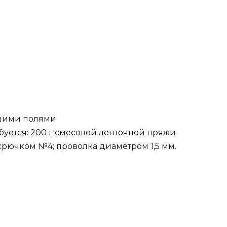
ьшими полями
буется: 200 г смесовой ленточной пряжи
крючком №4; проволка диаметром 1,5 мм.