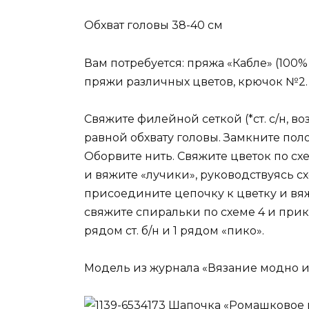
Обхват головы 38-40 см
Вам потребуется: пряжа «Кабле» (100% х
пряжи различных цветов, крючок №2.
Свяжите филейной сеткой (*ст. с/н, во
равной обхвату головы. Замкните поло
Оборвите нить. Свяжите цветок по схе
и вяжите «лучики», руководствуясь схе
присоедините цепочку к цветку и вяж
свяжите спиральки по схеме 4 и прик
рядом ст. б/н и 1 рядом «пико».
Модель из журнала «Вязание модно и п
Шапочка «Ромашковое 