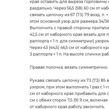
края оставить для выреза горловины 
раздельно. Через 56,5 (58) 60 см от н
связать цепочку из 67 (73) 79 возд. п. 
этом основной узор для размера 34/36 
Выполнить с правой стороны приталива
42,5 см от наборного края вязать для 
раппорта + 1 п. для симметрии) узором
Через 43 (44,5) 46,5 см от наборного
3 раппорта + 1 п. На высоте спинки раб
Правая полочка: вязать симметрично.
Рукава: связать цепочку из 73 (73) 85 
узором, при этом выполнить 1 раз с 1-го 
см от наборного края прибавить для 
см с обеих сторон 7,5 (9) 9 см, включа
от наборного края работу закончить.