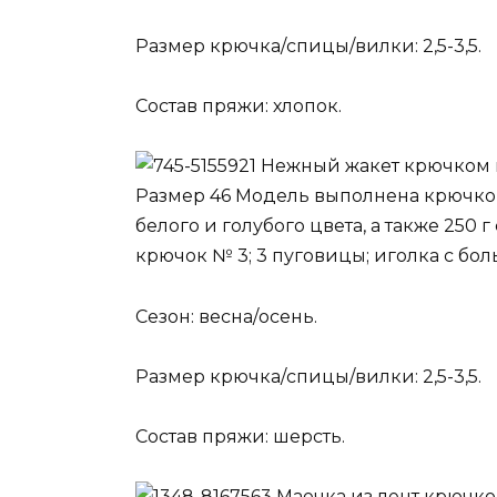
Размер крючка/спицы/вилки: 2,5-3,5.
Состав пряжи: хлопок.
Нежный жакет крючком 
Размер 46 Модель выполнена крючком
белого и голубого цвета, а также 250
крючок № 3; 3 пуговицы; иголка с бо
Сезон: весна/осень.
Размер крючка/спицы/вилки: 2,5-3,5.
Состав пряжи: шерсть.
Маечка из лент крючк