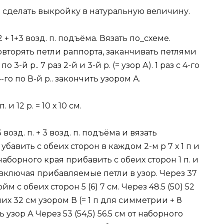
сделать выкройку в натуральную величину.
+ 1+3 возд. п. подъёма. Вязать по_схеме.
овторять петли раппорта, заканчивать петлями
 3-й р.. 7 раз 2-й и 3-й р. (= узор А). 1 раз с 4-го
с 4-го по В-й р.. закончить узором А.
и 12 р. = 10 х 10 см.
 возд. п. + 3 возд. п. подъёма и вязать
авить с обеих сторон в каждом 2-м р 7 х 1 п и
 наборного края прибавить с обеих сторон 1 п. и
 п.. включая прибавляемые петли в узор. Через 37
м с обеих сторон 5 (6) 7 см. Через 48.5 (50) 52
их 32 см узором В (= 1 п для симметрии + 8
узор А Через 53 (54,5) 56.5 см от наборного