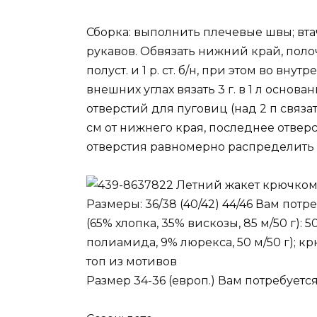
Сборка: выполнить плечевые швы; вт
рукавов. Обвязать нижний край, полочк
полуст. и 1 р. ст. б/н, при этом во вну
внешних углах вязать 3 г. в 1 л основа
отверстий для пуговиц (над 2 п связат
см от нижнего края, последнее отверс
отверстия равномерно распределить
Летний жакет крючко
Размеры: 36/38 (40/42) 44/46 Вам потр
(65% хлопка, 35% вискозы, 85 м/50 г):
полиамида, 9% люрекса, 50 м/50 г); кр
топ из мотивов
Размер 34-36 (европ.) Вам потребуется