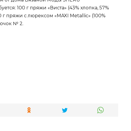
уется: 100 г пряжи «Виста» (43% хлопка, 57%
50 г пряжи с люрексом «MAXI Metallic» (100%
рючок № 2.