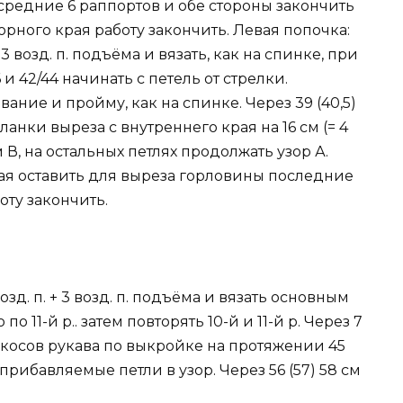
средние 6 раппортов и обе стороны закончить
аборного края работу закончить. Левая попочка:
+ 3 возд. п. подъёма и вязать, как на спинке, при
и 42/44 начинать с петель от стрелки.
ние и пройму, как на спинке. Через 39 (40,5)
планки выреза с внутреннего края на 16 см (= 4
 В, на остальных петлях продолжать узор А.
 края оставить для выреза горловины последние
оту закончить.
возд. п. + 3 возд. п. подъёма и вязать основным
по 11-й р.. затем повторять 10-й и 11-й р. Через 7
скосов рукава по выкройке на протяжении 45
я прибавляемые петли в узор. Через 56 (57) 58 см