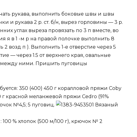
ачать рукава, выполнить боковые швы и швы
и и рукава 2 р. ст. б/н, вырез горловины — 3 р.
тренних углах выреза провязать по 3 п вместе, во
ния я в 1 -м р на правой полочке выполнить 8
ь 2 возд п ). Выполнить 1-е отверстие через 5
тие — через 1.5 от верхнего края, овальные
 между ними. Пришить пуговицы
м
ебуется: 350 (400) 450 г коралловой пряжи Соbу
 50 г красной меланжевой пряжи Cedro (91%
ючок №4,5; 5 пуговиц.
Вязаный
: 100 % хлопок (500 м/100 г), крючок № 2