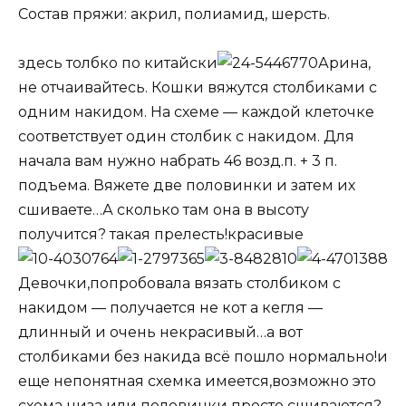
Состав пряжи: акрил, полиамид, шерсть.
здесь толбко по китайски
Арина,
не отчаивайтесь. Кошки вяжутся столбиками с
одним накидом. На схеме — каждой клеточке
соответствует один столбик с накидом. Для
начала вам нужно набрать 46 возд.п. + 3 п.
подъема. Вяжете две половинки и затем их
сшиваете…А сколько там она в высоту
получится? такая прелесть!красивые
Девочки,попробовала вязать столбиком с
накидом — получается не кот а кегля —
длинный и очень некрасивый…а вот
столбиками без накида всё пошло нормально!и
еще непонятная схемка имеется,возможно это
схема низа или половинки просто сшиваются?