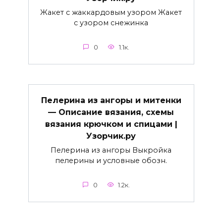
Жакет с жаккардовым узором Жакет
с узором снежинка
0
1.1к.
Пелерина из ангоры и митенки
— Описание вязания, схемы
вязания крючком и спицами |
Узорчик.ру
Пелерина из ангоры Выкройка
пелерины и условные обозн.
0
1.2к.