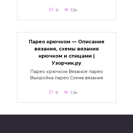
0
1.2к.
Парео крючком — Описание
вязания, схемы вязания
крючком и спицами |
Узорчик.ру
Парео крючком Вязаное парео
Выкройка парео Схема вязания
0
1.3к.