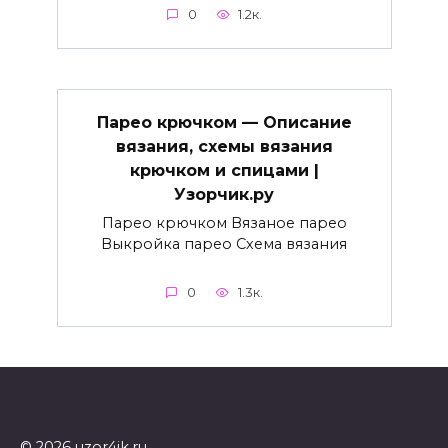
0
1.2к.
Парео крючком — Описание
вязания, схемы вязания
крючком и спицами |
Узорчик.ру
Парео крючком Вязаное парео
Выкройка парео Схема вязания
0
1.3к.
© 2026 uzor4ik.ru