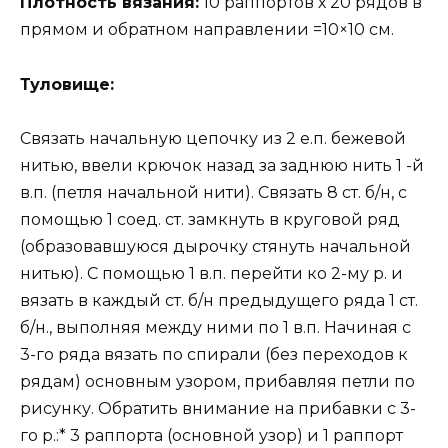
Плотность вязания:
10 раппортов х 20 рядов в
прямом и обратном направлении =10×10 см.
Туловище:
Связать начальную цепочку из 2 е.п. бежевой
нитью, ввели крючок назад за заднюю нить 1 -й
в.п. (петля начальной нити). Связать 8 ст. б/н, с
помощью 1 соед. ст. замкнуть в круговой ряд
(образовавшуюся дырочку стянуть начальной
нитью). С помощью 1 в.п. перейти ко 2-му р. и
вязать в каждый ст. б/н предыдущего ряда 1 ст.
б/н., выполняя между ними по 1 в.п. Начиная с
3-го ряда вязать по спирали (без переходов к
рядам) основным узором, прибавляя петли по
рисунку. Обратить внимание на прибавки с 3-
го р.:* 3 раппорта (основной узор) и 1 раппорт