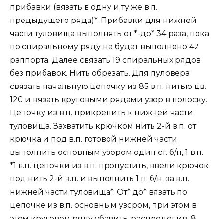
прибавки (вязать в одну и ту же в.п.
предыдущего ряда)*. Прибавки для нижней
части туловища выполнять от *-до* 34 раза, пока
по спиральному ряду не будет выполнено 42
раппорта. Далее связать 19 спиральных рядов
без прибавок. Нить обрезать. Для пуловера
связать начальную цепочку из 85 в.п. нитью цв.
120 и вязать круговыми рядами узор в полоску.
Цепочку из в.п. прикрепить к нижней части
туловища. Захватить крючком нить 2-й в.п. от
крючка и под в.п. готовой нижней части
выполнить основным узором один ст. б/н, 1 в.п.
*1 в.п. цепочки из в.п. пропустить, ввели крючок
под нить 2-й в.п. и выполнить 1 п. б/н. за в.п.
нижней части туловища*. От* до* вязать по
цепочке из в.п. основным узором, при этом в
этом круговом ряду убавить, распределив, 8