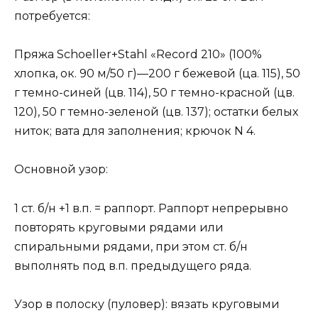
потребуется:
Пряжа Schoeller+Stahl «Record 210» (100%
хлопка, ок. 90 м/50 г)—200 г бежевой (ца. 115), 50
г темно-синей (цв. 114), 50 г темно-красной (цв.
120), 50 г темно-зеленой (цв. 137); остатки белых
ниток; вата для заполнения; крючок N 4.
Основной узор:
1 ст. б/н +1 в.п. = раппорт. Раппорт непрерывно
повторять круговыми рядами или
спиральными рядами, при этом ст. б/н
выполнять под в.п. предыдущего ряда.
Узор в полоску (пуловер): вязать круговыми