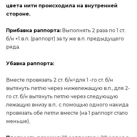
цвета нити происходила на внутренней
стороне.
Прибавка раппорта:
Выполнять 2 раза по 1 ст.
б/н +1 в.п. (раппорт) за ту же в.п. предыдущего
ряда.
Убавка раппорта:
Вместе провязать 2 ст. б/н=для 1 -го ст. б/н
вытянуть петлю через нижележащую в.п., для 2-
го ст. б/н вытянуть петлю через следующую
лежащую внизу в.п.. с помощью одного накида
провязать обе петли вместе (на 1 раппорт стало
меньше).