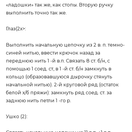
«ладошки» так же, как стопы. Вторую ручку
выполнить точно так же.
Глаз(2х>:
Выполнить начальную цепочку из 2 в. п. темно-
синей нитью, ввести крючок назад за
переднюю нить 1 -й в.п. Связать 8 ст. б/н, с
помощью 1 соед. ст, в 1 -й ст. б/н замкнуть в
кольцо (образовавшуюся дырочку стянуть
начальной нитью). 2-й круговой ряд (остаток
белой х/б пряжи): замкнуть ряд соед. ст. за
заднюю нить петли 1 -го р.
Ушко (2):