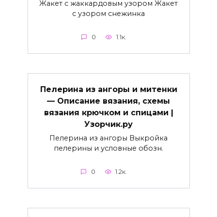
Жакет с жаккардовым узором Жакет
с узором снежинка
0
1.1к.
Пелерина из ангоры и митенки
— Описание вязания, схемы
вязания крючком и спицами |
Узорчик.ру
Пелерина из ангоры Выкройка
пелерины и условные обозн.
0
1.2к.