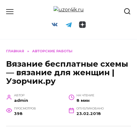
Перейти
к
содержанию
ГЛАВНАЯ
»
АВТОРСКИЕ РАБОТЫ
Вязание бесплатные схемы
— вязание для женщин |
Узорчик.ру
АВТОР
НА ЧТЕНИЕ
admin
8 мин
ПРОСМОТРОВ
ОПУБЛИКОВАНО
398
23.02.2018