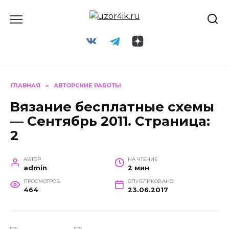
Перейти
к
содержанию
ГЛАВНАЯ
»
АВТОРСКИЕ РАБОТЫ
Вязание бесплатные схемы
— Сентябрь 2011. Страница:
2
АВТОР
НА ЧТЕНИЕ
admin
2 мин
ПРОСМОТРОВ
ОПУБЛИКОВАНО
464
23.06.2017