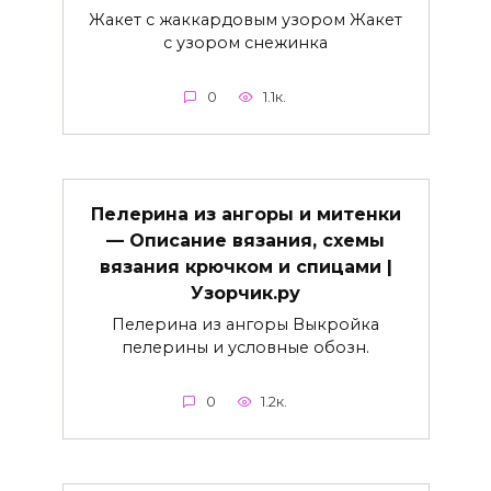
Жакет с жаккардовым узором Жакет
с узором снежинка
0
1.1к.
Пелерина из ангоры и митенки
— Описание вязания, схемы
вязания крючком и спицами |
Узорчик.ру
Пелерина из ангоры Выкройка
пелерины и условные обозн.
0
1.2к.