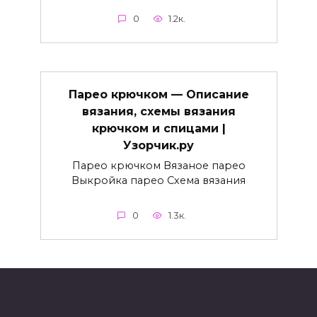
0
1.2к.
Парео крючком — Описание
вязания, схемы вязания
крючком и спицами |
Узорчик.ру
Парео крючком Вязаное парео
Выкройка парео Схема вязания
0
1.3к.