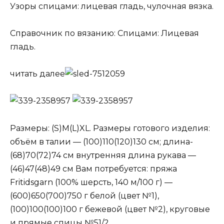
Узоры спицами: лицевая гладь, чулочная вязка.
Справочник по вязанию: Спицами: Лицевая
гладь.
читать далее
Размеры: (S)М(L)XL. Размеры готового изделия:
объём в талии — (100)110(120)130 см; длина-
(68)70(72)74 см внутренняя длина рукава —
(46)47(48)49 см Вам потребуется: пряжа
Fritidsgarn (100% шерсть, 140 м/100 г) —
(600)650(700)750 г белой (цвет №1),
(100)100(100)100 г бежевой (цвет №2), круговые
и прямые спицы №51/2.