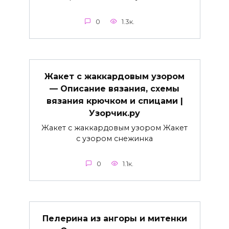
0
1.3к.
Жакет с жаккардовым узором
— Описание вязания, схемы
вязания крючком и спицами |
Узорчик.ру
Жакет с жаккардовым узором Жакет
с узором снежинка
0
1.1к.
Пелерина из ангоры и митенки