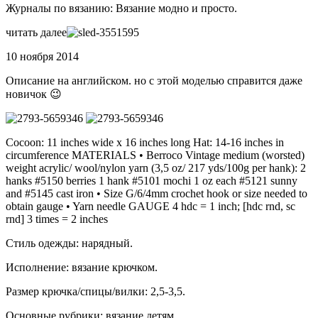
Журналы по вязанию: Вязание модно и просто.
читать далее
10 ноября 2014
Описание на английском. но с этой моделью справится даже
новичок 😉
Cocoon: 11 inches wide x 16 inches long Hat: 14-16 inches in
circumference MATERIALS • Berroco Vintage medium (worsted)
weight acrylic/ wool/nylon yarn (3,5 oz/ 217 yds/100g per hank): 2
hanks #5150 berries 1 hank #5101 mochi 1 oz each #5121 sunny
and #5145 cast iron • Size G/6/4mm crochet hook or size needed to
obtain gauge • Yarn needle GAUGE 4 hdc = 1 inch; [hdc rnd, sc
rnd] 3 times = 2 inches
Стиль одежды: нарядный.
Исполнение: вязание крючком.
Размер крючка/спицы/вилки: 2,5-3,5.
Основные рубрики: вязание детям.