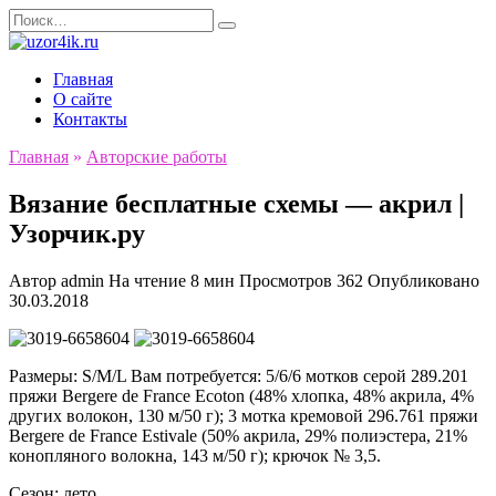
Перейти
Search
к
for:
содержанию
Главная
О сайте
Контакты
Главная
»
Авторские работы
Вязание бесплатные схемы — акрил |
Узорчик.ру
Автор
admin
На чтение
8 мин
Просмотров
362
Опубликовано
30.03.2018
Размеры: S/M/L Вам потребуется: 5/6/6 мотков серой 289.201
пряжи Bergere de France Ecoton (48% хлопка, 48% акрила, 4%
других волокон, 130 м/50 г); 3 мотка кремовой 296.761 пряжи
Bergere de France Estivale (50% акрила, 29% полиэстера, 21%
конопляного волокна, 143 м/50 г); крючок № 3,5.
Сезон: лето.