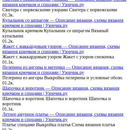
вязания крючком и спицами | Узорчик.ру
Свитера с норвежскими узорами Свитера с норвежскими
0
1.3к.
Купальник со шпрагом — Описание вязания, схемы вязания
крючком и спицами | Узорчик.ру
Купальник крючком Купальник со шпрагом Вязаный
купальник
0
1.2к.
Жакет с жаккардовым узором — Описание вязания, схемы
вязания крючком и спицами | Узорчик.ру
Жакет с жаккардовым узором Жакет с узором снежинка
0
1.1к.
Пелерина из ангоры и митенки — Описание вязания, схемы
вязания крючком и спицами | Узорчик.ру
Пелерина из ангоры Выкройка пелерины и условные обозн.
0
1.2к.
Шапочка и воротник — Описание вязания, схемы вязания
крючком и спицами | Узорчик.ру
Шапочка и воротник Шапочка и воротник Шапочка и
воротник
0
1.1к.
Летнее ажурное платье — Описание вязания, схемы вязания
крючком и спицами | Узорчик.ру
Платье спицами Выкройка платья Схема вязания платья
0
1.2к.