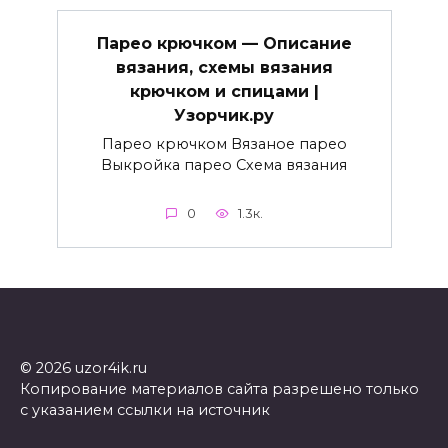
Парео крючком — Описание
вязания, схемы вязания
крючком и спицами |
Узорчик.ру
Парео крючком Вязаное парео
Выкройка парео Схема вязания
0
1.3к.
© 2026 uzor4ik.ru
Копирование материалов сайта разрешено только
с указанием ссылки на источник