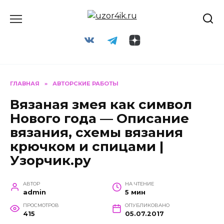
Перейти
к
содержанию
ГЛАВНАЯ
»
АВТОРСКИЕ РАБОТЫ
Вязаная змея как символ
Нового года — Описание
вязания, схемы вязания
крючком и спицами |
Узорчик.ру
АВТОР
НА ЧТЕНИЕ
admin
5 мин
ПРОСМОТРОВ
ОПУБЛИКОВАНО
415
05.07.2017