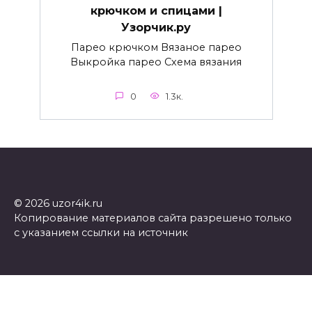
крючком и спицами |
Узорчик.ру
Парео крючком Вязаное парео
Выкройка парео Схема вязания
0
1.3к.
© 2026 uzor4ik.ru
Копирование материалов сайта разрешено только
с указанием ссылки на источник