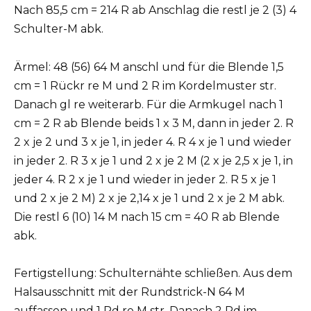
Nach 85,5 cm = 214 R ab Anschlag die restl je 2 (3) 4
Schulter-M abk.
Ärmel: 48 (56) 64 M anschl und für die Blende 1,5
cm = 1 Rückr re M und 2 R im Kordelmuster str.
Danach gl re weiterarb. Für die Armkugel nach 1
cm = 2 R ab Blende beids 1 x 3 M, dann in jeder 2. R
2 x je 2 und 3 x je 1, in jeder 4. R 4 x je 1 und wieder
in jeder 2. R 3 x je 1 und 2 x je 2 M (2 x je 2,5 x je 1, in
jeder 4. R 2 x je 1 und wieder in jeder 2. R 5 x je 1
und 2 x je 2 M) 2 x je 2,14 x je 1 und 2 x je 2 M abk.
Die restl 6 (10) 14 M nach 15 cm = 40 R ab Blende
abk.
Fertigstellung: Schulternähte schließen. Aus dem
Halsausschnitt mit der Rundstrick-N 64 M
auffassen und 1 Rd re M str. Danach 2 Rd im