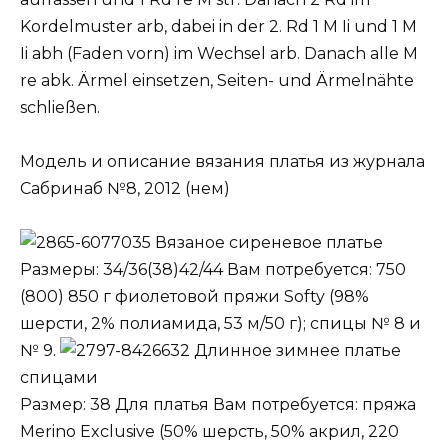
Kordelmuster arb, dabei in der 2. Rd 1 M Ii und 1 M
Ii abh (Faden vorn) im Wechsel arb. Danach alle M
re abk. Ärmel einsetzen, Seiten- und Ärmelnähte
schließen.
Модель и описание вязания платья из журнала
Сабринаб №8, 2012 (нем)
Вязаное сиреневое платье
Размеры: 34/36(38)42/44 Вам потребуется: 750
(800) 850 г фиолетовой пряжи Softy (98%
шерсти, 2% полиамида, 53 м/50 г); спицы № 8 и
№ 9.
Длинное зимнее платье
спицами
Размер: 38 Для платья Вам потребуется: пряжа
Merino Exclusive (50% шерсть, 50% акрил, 220