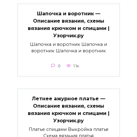
Шапочка и воротник —
Описание вязания, схемы
вязания крючком и спицами |
Узорчик.ру
Шапочка и воротник Шапочка и
воротник Шапочка и воротник
0
1.1к.
Летнее ажурное платье —
Описание вязания, схемы
вязания крючком и спицами |
Узорчик.ру
Платье спицами Выкройка платья
Схема вязания платья