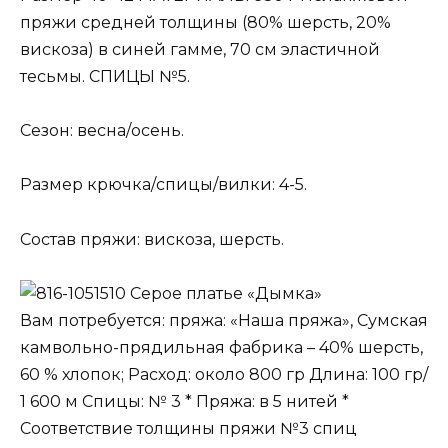
пряжи средней толщины (80% шерсть, 20%
вискоза) в синей гамме, 70 см эластичной
тесьмы. СПИЦЫ №5.
Сезон: весна/осень.
Размер крючка/спицы/вилки: 4-5.
Состав пряжи: вискоза, шерсть.
Серое платье «Дымка»
Вам потребуется: пряжа: «Наша пряжа», Сумская
камвольно-прядильная фабрика – 40% шерсть,
60 % хлопок; Расход: около 800 гр Длина: 100 гр/
1 600 м Спицы: № 3 * Пряжа: в 5 нитей *
Соответствие толщины пряжи №3 спиц