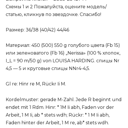
Схемы 1 и 2 Пожалуйста, оцените модель/
статью, кликнув по звездочке. Спасибо!
Размер: 36/38 (40/42) 44/46
Материал: 450 (500) 550 g голубого цвета (Fb 15)
или зеленоватого (Fb 16) „Nerissa» (100 % хлопок,
I_L = 90 m/50 g) von LOUISA HARDING. спицы Nr
4,5 — 5 и круговые спицы NNr4-4,5.
Gl re: Hinr re M, Rückr Ii M.
Kordelmuster: gerade M-Zahl. Jede R beginnt und
endet mit 1 Rdm. Hinr: * 1M Ii abh, Faden vor der
Arbeit, 1 M Ii, ab * stets wdh; Rückr: * 1 M Ii abh,
Faden hinter der Arbeit, 1 M re, ab* stets wdh.