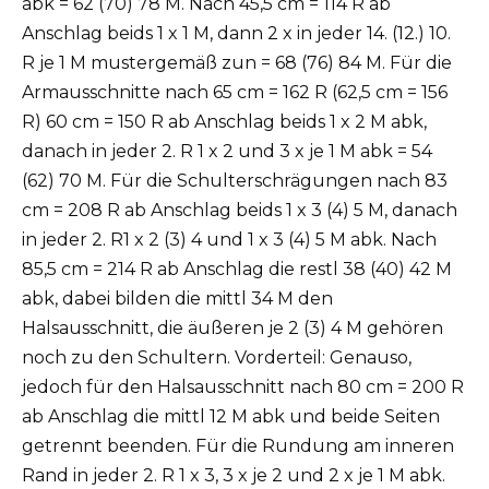
abk = 62 (70) 78 M. Nach 45,5 cm = 114 R ab
Anschlag beids 1 x 1 M, dann 2 x in jeder 14. (12.) 10.
R je 1 M mustergemäß zun = 68 (76) 84 M. Für die
Armausschnitte nach 65 cm = 162 R (62,5 cm = 156
R) 60 cm = 150 R ab Anschlag beids 1 x 2 M abk,
danach in jeder 2. R 1 x 2 und 3 x je 1 M abk = 54
(62) 70 M. Für die Schulterschrägungen nach 83
cm = 208 R ab Anschlag beids 1 x 3 (4) 5 M, danach
in jeder 2. R1 x 2 (3) 4 und 1 x 3 (4) 5 M abk. Nach
85,5 cm = 214 R ab Anschlag die restl 38 (40) 42 M
abk, dabei bilden die mittl 34 M den
Halsausschnitt, die äußeren je 2 (3) 4 M gehören
noch zu den Schultern. Vorderteil: Genauso,
jedoch für den Halsausschnitt nach 80 cm = 200 R
ab Anschlag die mittl 12 M abk und beide Seiten
getrennt beenden. Für die Rundung am inneren
Rand in jeder 2. R 1 x 3, 3 x je 2 und 2 x je 1 M abk.