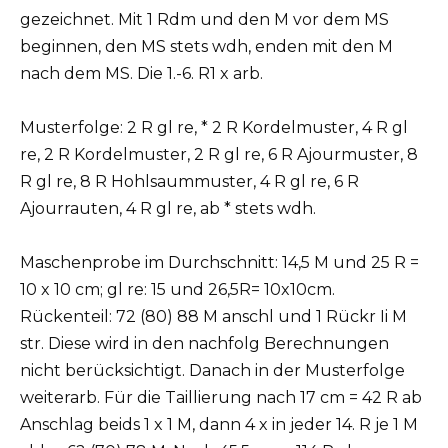
gezeichnet. Mit 1 Rdm und den M vor dem MS
beginnen, den MS stets wdh, enden mit den M
nach dem MS. Die 1.-6. R1 x arb.
Musterfolge: 2 R gl re, * 2 R Kordelmuster, 4 R gl
re, 2 R Kordelmuster, 2 R gl re, 6 R Ajourmuster, 8
R gl re, 8 R Hohlsaummuster, 4 R gl re, 6 R
Ajourrauten, 4 R gl re, ab * stets wdh.
Maschenprobe im Durchschnitt: 14,5 M und 25 R =
10 x 10 cm; gl re: 15 und 26,5R= 10x10cm.
Rückenteil: 72 (80) 88 M anschl und 1 Rückr Ii M
str. Diese wird in den nachfolg Berechnungen
nicht berücksichtigt. Danach in der Musterfolge
weiterarb. Für die Taillierung nach 17 cm = 42 R ab
Anschlag beids 1 x 1 M, dann 4 x in jeder 14. R je 1 M