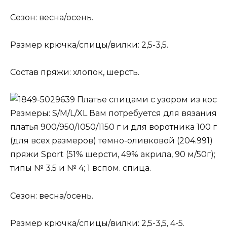
Сезон: весна/осень.
Размер крючка/спицы/вилки: 2,5-3,5.
Состав пряжи: хлопок, шерсть.
Платье спицами с узором из кос
Размеры: S/M/L/XL Вам потребуется для вязания
платья 900/950/1050/1150 г и для воротника 100 г
(для всех размеров) темно-оливковой (204.991)
пряжи Sport (51% шерсти, 49% акрила, 90 м/50г);
типы № 3.5 и № 4; 1 вспом. спица.
Сезон: весна/осень.
Размер крючка/спицы/вилки: 2,5-3,5, 4-5.