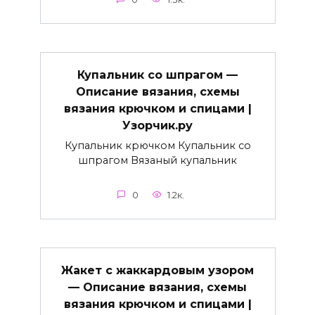
Купальник со шпрагом —
Описание вязания, схемы
вязания крючком и спицами |
Узорчик.ру
Купальник крючком Купальник со
шпрагом Вязаный купальник
0
1.2к.
Жакет с жаккардовым узором
— Описание вязания, схемы
вязания крючком и спицами |