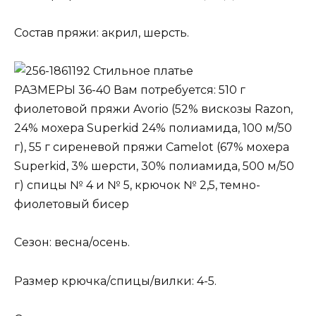
Состав пряжи: акрил, шерсть.
Стильное платье
РАЗМЕРЫ 36-40 Вам потребуется: 510 г
фиолетовой пряжи Avorio (52% вискозы Razon,
24% мохера Superkid 24% полиамида, 100 м/50
г), 55 г сиреневой пряжи Camelot (67% мохера
Superkid, 3% шерсти, 30% полиамида, 500 м/50
г) спицы № 4 и № 5, крючок № 2,5, темно-
фиолетовый бисер
Сезон: весна/осень.
Размер крючка/спицы/вилки: 4-5.