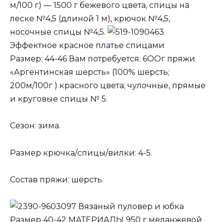
м/100 г) — 1500 г бежевого цвета, спицы на
леске №4,5 (длиной 1 м), крючок №4,5,
носочные спицы №4,5.
Эффектное красное платье спицами
Размер: 44-46 Вам потребуется: 6ООг пряжи
«Аргентинская шерсть» (100% шерсть;
200м/100г ) красного цвета; чулочные, прямые
и круговые спицы № 5.
Сезон: зима.
Размер крючка/спицы/вилки: 4-5.
Состав пряжи: шерсть.
Вязаный пуловер и юбка
Размер 40-42 МАТЕРИАЛЫ 950 г меланжевой