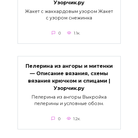
Узорчик.ру
Жакет с жаккардовым узором Жакет
с узором снежинка
0
1.1к.
Пелерина из ангоры и митенки
— Описание вязания, схемы
вязания крючком и спицами |
Узорчик.ру
Пелерина из ангоры Выкройка
пелерины и условные обозн.
0
1.2к.