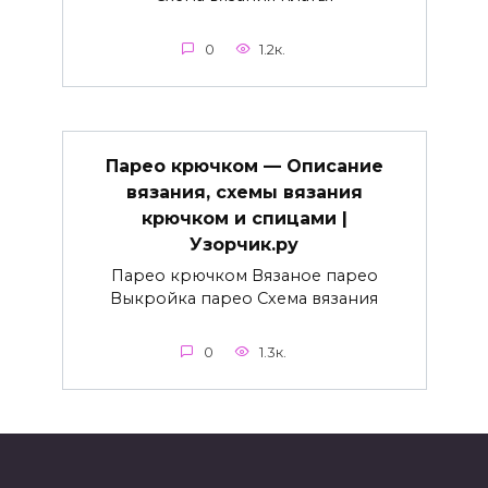
0
1.2к.
Парео крючком — Описание
вязания, схемы вязания
крючком и спицами |
Узорчик.ру
Парео крючком Вязаное парео
Выкройка парео Схема вязания
0
1.3к.