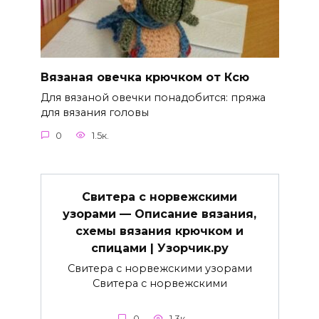
Вязаная овечка крючком от Ксю
Для вязаной овечки понадобится: пряжа
для вязания головы
0
1.5к.
Свитера с норвежскими
узорами — Описание вязания,
схемы вязания крючком и
спицами | Узорчик.ру
Свитера с норвежскими узорами
Свитера с норвежскими
0
1.3к.