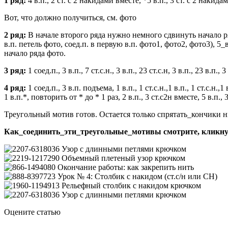
1 ряд:
4 в.п., 2 ст. с 2 накидами вместе, *5 в.п., 3 ст. с 2 накида
Вот, что должно получиться, см. фото
2 ряд:
В начале второго ряда нужно немного сдвинуть начало ряда,
в.п. петель фото, соед.п. в первую в.п. фото1, фото2, фото3), 5_в
начало ряда фото.
3 ряд:
1 соед.п., 3 в.п., 7 ст.с.н., 3 в.п., 23 ст.с.н, 3 в.п., 23 в.п.,
4 ряд:
1 соед.п., 3 в.п. подъема, 1 в.п., 1 ст.с.н.,1 в.п., 1 ст.с.н.,1
1 в.п.*, повторить от * до * 1 раз, 2 в.п., 3 ст.с2н вместе, 5 в.п., 
Треугольный мотив готов. Остается только спрятать_кончики н
Как_соединить_эти_треугольные_мотивы смотрите, кликну
Узор с длинными петлями крючком
Объемный плетеный узор крючком
Окончание работы: как закрепить нить
Урок № 4: Столбик с накидом (ст.с/н или СН)
Рельефный столбик с накидом крючком
Узор с длинными петлями крючком
Оцените статью