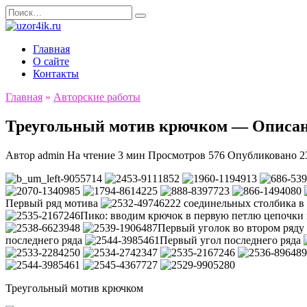
Перейти
Search
к
for:
содержанию
Главная
О сайте
Контакты
Главная
»
Авторские работы
Треугольный мотив крючком — Описани
Автор
admin
На чтение
3 мин
Просмотров
576
Опубликовано
2
Первый ряд мотива
2 соединельных столбика в 
Пико: вводим крючок в первую петлю цепочки и
Первый уголок во втором ряду
последнего ряда
Первый угол последнего ряда
Треугольный мотив крючком