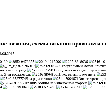
е вязания, схемы вязания крючком и сп
3.06.2017
Треугольный мотив крючк
начале 2-го ряда
3 ст.с двумя накидами провязыв
з 5-ти возд.петель
Пико: вытягиваем нить
Два ряда готово
Вяжем третий р
Прячим концы на изнаночной стороне