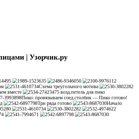
ицами | Узорчик.ру
ом
Схема треугольного мотива
аем вместе
5 возд.петель для пико
Пико: провязываем соед.столбик — Пико готово!
яд
Три ряда готово
Начало