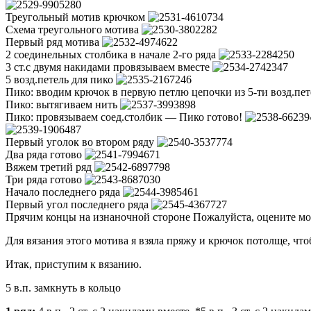
Треугольный мотив крючком
Схема треугольного мотива
Первый ряд мотива
2 соединельных столбика в начале 2-го ряда
3 ст.с двумя накидами провязываем вместе
5 возд.петель для пико
Пико: вводим крючок в первую петлю цепочки из 5-ти возд.пе
Пико: вытягиваем нить
Пико: провязываем соед.столбик — Пико готово!
Первый уголок во втором ряду
Два ряда готово
Вяжем третий ряд
Три ряда готово
Начало последнего ряда
Первый угол последнего ряда
Прячим концы на изнаночной стороне Пожалуйста, оцените мод
Для вязания этого мотива я взяла пряжу и крючок потолще, чт
Итак, приступим к вязанию.
5 в.п. замкнуть в кольцо