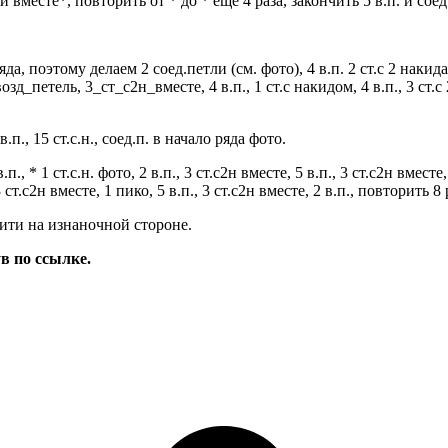
ми вместе*, повторить от * до * еще 4 раза, закончить 5 в.п. и соед
 поэтому делаем 2 соед.петли (см. фото), 4 в.п. 2 ст.с 2 накидам
озд_петель, 3_ст_с2н_вместе, 4 в.п., 1 ст.с накидом, 4 в.п., 3 ст.с
 3 в.п., 15 ст.с.н., соед.п. в начало ряда фото.
 в.п., * 1 ст.с.н. фото, 2 в.п., 3 ст.с2н вместе, 5 в.п., 3 ст.с2н вмест
3 ст.с2н вместе, 1 пико, 5 в.п., 3 ст.с2н вместе, 2 в.п., повторить 8 
ити на изнаночной стороне.
в по ссылке.