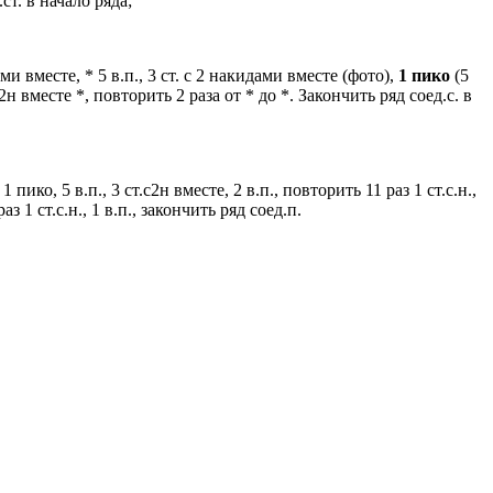
.ст. в начало ряда;
и вместе, * 5 в.п., 3 ст. с 2 накидами вместе (фото),
1 пико
(5
 2н вместе *, повторить 2 раза от * до *. Закончить ряд соед.с. в
е, 1 пико, 5 в.п., 3 ст.с2н вместе, 2 в.п., повторить 11 раз 1 ст.с.н.,
раз 1 ст.с.н., 1 в.п., закончить ряд соед.п.