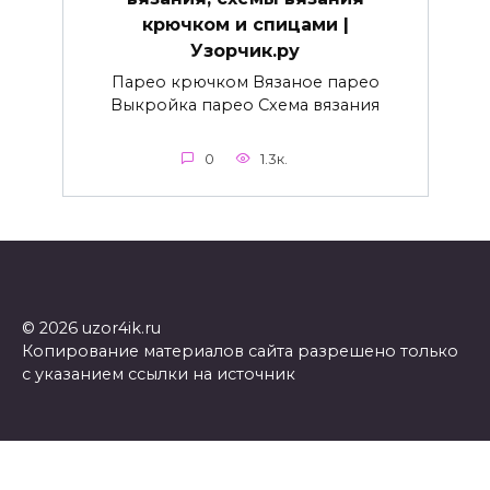
крючком и спицами |
Узорчик.ру
Парео крючком Вязаное парео
Выкройка парео Схема вязания
0
1.3к.
© 2026 uzor4ik.ru
Копирование материалов сайта разрешено только
с указанием ссылки на источник