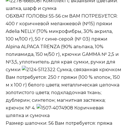
Комплект с вязаными цветами:
шапка, шарф и сумка
ОБХВАТ ГОЛОВЫ 55-56 см ВАМ ПОТРЕБУЕТСЯ:
400 г коричневой меланжевой (№15) пряжи
Adelia NELLY (70% микрофибры, 30% акрила,
100 м/100 г), 50 г сине-серой (№ 03) пряжи
Alpina ALPACA TRENZA (90% альпака, 10%
полиамида, 150 м/50 г), крючки GAMMA № 2,5 и
№3,5, уплотнитель для края сумки, ручки для
сумки
Сумка, связанная крючком
Вам потребуется: 250 г пряжи (100 % хлопок, 150
м х 100 г) белого цвета; металлическая цепочка
золотистого цвета; подкладочная ткань;
дублерин; синтепон; магнитная застежка;
крючок № 4.
Коричневая
шляпка и сумочка
Размер шапочки: 56 Вам потребуется: пряжа