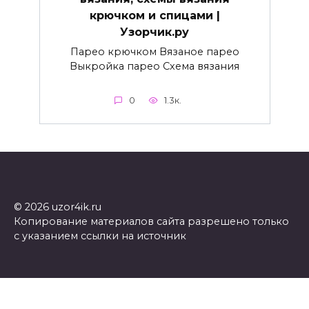
крючком и спицами |
Узорчик.ру
Парео крючком Вязаное парео
Выкройка парео Схема вязания
0
1.3к.
© 2026 uzor4ik.ru
Копирование материалов сайта разрешено только
с указанием ссылки на источник