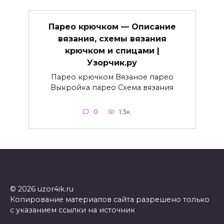
Парео крючком — Описание
вязания, схемы вязания
крючком и спицами |
Узорчик.ру
Парео крючком Вязаное парео
Выкройка парео Схема вязания
0
1.3к.
© 2026 uzor4ik.ru
Копирование материалов сайта разрешено только
с указанием ссылки на источник