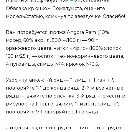
Вязаный шарф-воротник
Обвязка крючком Пожалуйста, оцените
модель/статью, кликнув по звездочке. Спасибо!
Вам потребуется: пряжа Angora Ram (40%
мохер, 60% акрил, 500 м/100 г) — 90 г
оранжевого цвета, нитки «Ирис» (100% хлопок,
150 м/25 г) — остатки темно-коричневого цвета,
4 пуговицы, спицы №4, крючок №3,5.
Узор «путанка»: 1-й ряд — *1 лиц. п., 1 изн. п.*,
повторяйте *-* до конца ряда. 2-й и все четные
ряды — вяжите по рисунку. 3-й ряд — сместите
рисунок на 1 петлю, вяжите *1 изн. п., 1 лиц. п.*,
повторяйте V. Повторяйте с 1-го ряда.
Лицевая гладь: лиц. ряды — лиц. п., изн. ряды