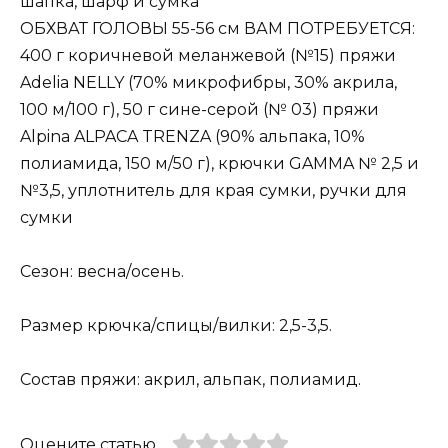
шапка, шарф и сумка
ОБХВАТ ГОЛОВЫ 55-56 см ВАМ ПОТРЕБУЕТСЯ:
400 г коричневой меланжевой (№15) пряжи
Adelia NELLY (70% микрофибры, 30% акрила,
100 м/100 г), 50 г сине-серой (№ 03) пряжи
Alpina ALPACA TRENZA (90% альпака, 10%
полиамида, 150 м/50 г), крючки GAMMA № 2,5 и
№3,5, уплотнитель для края сумки, ручки для
сумки
Сезон: весна/осень.
Размер крючка/спицы/вилки: 2,5-3,5.
Состав пряжи: акрил, альпак, полиамид.
Оцените статью