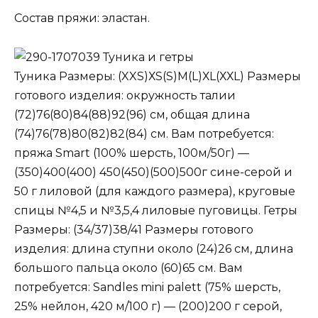
Состав пряжи: эластан.
Туника и гетры
Туника Размеры: (XXS)ХS(S)М(L)ХL(ХХL) Размеры
готового изделия: окружность талии
(72)76(80)84(88)92(96) см, общая длина
(74)76(78)80(82)82(84) см. Вам потребуется:
пряжа Smart (100% шерсть, 100м/50г) —
(350)400(400) 450(450)(500)500г сине-серой и
50 г лиловой (для каждого размера), круговые
спицы №4,5 и №3,5,4 лиловые пуговицы. Гетры
Размеры: (34/37)38/41 Размеры готового
изделия: длина ступни около (24)26 см, длина
большого пальца около (60)65 см. Вам
потребуется: Sandles mini palett (75% шерсть,
25% нейлон, 420 м/100 г) — (200)200 г серой,