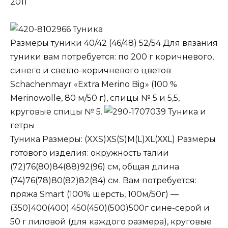
2011
Туника
Размеры туники 40/42 (46/48) 52/54 Для вязания
туники вам потребуется: по 200 г коричневого,
синего и светло-коричневого цветов
Schachenmayr «Extra Merino Big» (100 %
Merinowolle, 80 м/50 г), спицы № 5 и 5,5,
круговые спицы № 5.
Туника и
гетры
Туника Размеры: (XXS)ХS(S)М(L)ХL(ХХL) Размеры
готового изделия: окружность талии
(72)76(80)84(88)92(96) см, общая длина
(74)76(78)80(82)82(84) см. Вам потребуется:
пряжа Smart (100% шерсть, 100м/50г) —
(350)400(400) 450(450)(500)500г сине-серой и
50 г лиловой (для каждого размера), круговые