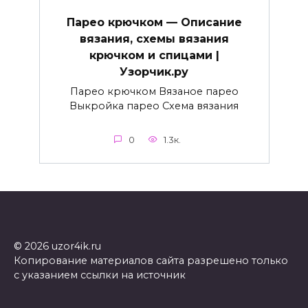
Парео крючком — Описание
вязания, схемы вязания
крючком и спицами |
Узорчик.ру
Парео крючком Вязаное парео
Выкройка парео Схема вязания
0
1.3к.
© 2026 uzor4ik.ru
Копирование материалов сайта разрешено только
с указанием ссылки на источник