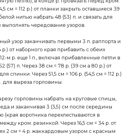
снятую петлю), в конце р. провязать перед кром.
(54,5 см = 112 р.) от планки закрыть оставшиеся 39
белой нитью набрать 48 (53) п. и связать для
ем выполнять чередование узоров.
ный узор заканчивать первыми 3 п. раппорта и
 54 р.) от наборного края прибавить с обеих
д. 12-м р. еще 1 п., включая прибавленные петли в
(57) п. Через 38 см = 78 р. (39 см а 80 р.) от
спинки. Через 51,5 см = 106 р. (54,5 см = 112 р.)
п. для выреза горловины.
ырезу горловины набрать на круговые спицы,
реда и заканчивая 3 (3,5) см после середины
тью (края воротника перехлестываются в
между кром. резинкой. Через 16,5 см = 34 р. от
лях 2 см = 4 р. жаккардовым узором с красным