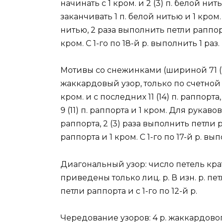
начинать с 1 кром. и 2 (3) п. белой ни
заканчивать 1 п. белой нитью и 1 кром.
нитью, 2 раза выполнить петли раппорта
кром. С 1-го по 18-й р. выполнить 1 раз.
Мотивы со снежинками (шириной 71 (76)
жаккардовый узор, только по счетной 
кром. и с последних 11 (14) п. раппорт
9 (11) п. раппорта и 1 кром. Для рукаво
раппорта, 2 (3) раза выполнить петли 
раппорта и 1 кром. С 1-го по 17-й р. вып
Диагональный узор: число петель кратн
приведены только лиц. р. В изн. р. пе
петли раппорта и с 1-го по 12-й р.
Чередование узоров: 4 р. жаккардовог