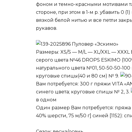
фоном и темно-красными мотивами та
стороне, при этом в 1-м р. убавить 0 (1) 
вязкой белой нитью и все петли зак
рукавов.
Пуловер «Эскимо»
Размеры: XS/S — M/L — XL/XXL — XXXL 
серого цвета №46 DROPS ESKIMO (100% 
натурального цвета №01, 50-50-50-100
круговые спицы(40 и 80 см) № 9.
Вам потребуется: 300 г пряжи VITA «A
синего цвета; круговые спицы № 2, 3.
в одном
Один размер Вам потребуется: пряжа B
40% шерсти, 75 м/50 г] синей [1152): сп
Сезон: весна/осень.