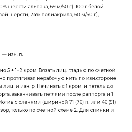
 шерсти альпака, 69 м/50 г), 100 г белой
й шерсти, 24% полиакрила, 60 м/50 г),
 — изн. п.
о 5 + 1+2 кром. Вязать лиц. гладью по счетной
дно протягивая нерабочую нить по изн.стороне
иц. и изн. р. Начинать с 1 кром. и петель до
орта, заканчивать петлями после раппорта и 1
 Мотив с оленями (шириной 71 (76) п. или 46 (51)
 узор, только по счетной схеме 2. Для спинки и