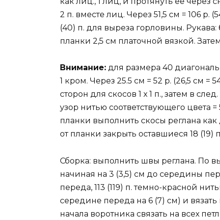
как лиц., 1 лиц, и протянуть ее через 
2 п. вместе лиц. Через 51,5 см = 106 р. 
(40) п. для выреза горловины. Рукава: 
планки 2,5 см платочной вязкой. Зат
Внимание:
для размера 40 диагональ
1 кром. Через 25.5 см = 52 р. (26,5 см =
сторон для скосов 1 х 1 п., затем в сле
узор нитью соответствующего цвета = 52 
планки выполнить скосы реглана как для 
от планки закрыть оставшиеся 18 (19) 
Сборка: выполнить швы реглана. По в
начиная на 3 (3,5) см до середины пе
переда, 113 (119) п. темно-красной ни
середине переда на 6 (7) см) и вязать 
начала воротника связать на всех пет