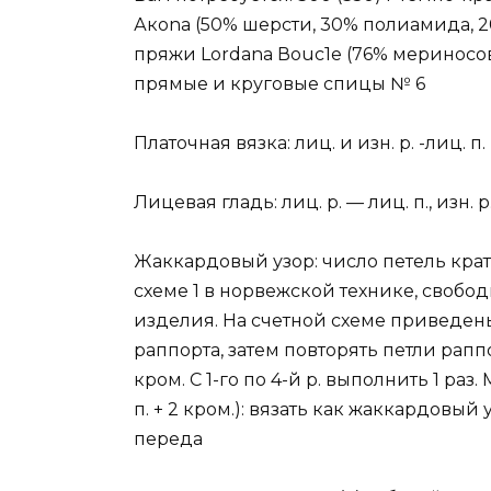
Акоnа (50% шерсти, 30% полиамида, 20%
пряжи Lordana Воuс1е (76% мериносово
прямые и круговые спицы № 6
Платочная вязка: лиц. и изн. р. -лиц. п.
Лицевая гладь: лиц. р. — лиц. п., изн. р.
Жаккардовый узор: число петель кратн
схеме 1 в норвежской технике, свобо
изделия. На счетной схеме приведены л
раппорта, затем повторять петли рапп
кром. С 1-го по 4-й р. выполнить 1 раз.
п. + 2 кром.): вязать как жаккардовый
переда