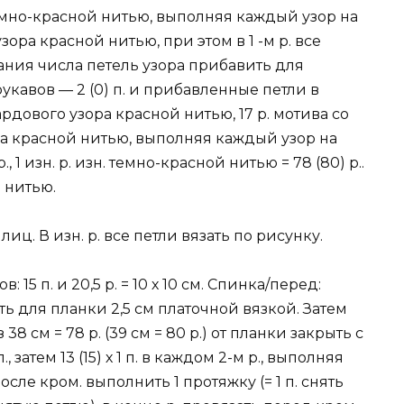
емно-красной нитью, выполняя каждый узор на
зора красной нитью, при этом в 1 -м р. все
ания числа петель узора прибавить для
я рукавов — 2 (0) п. и прибавленные петли в
ардового узора красной нитью, 17 р. мотива со
ра красной нитью, выполняя каждый узор на
, 1 изн. р. изн. темно-красной нитью = 78 (80) р..
 нитью.
лиц. В изн. р. все петли вязать по рисунку.
15 п. и 20,5 р. = 10 х 10 см. Спинка/перед:
ать для планки 2,5 см платочной вязкой. Затем
 см = 78 р. (39 см = 80 р.) от планки закрыть с
, затем 13 (15) х 1 п. в каждом 2-м р., выполняя
осле кром. выполнить 1 протяжку (= 1 п. снять