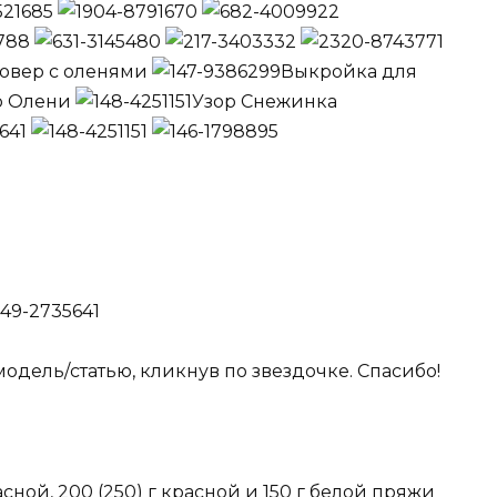
овер с оленями
Выкройка для
р Олени
Узор Снежинка
одель/статью, кликнув по звездочке. Спасибо!
асной, 200 (250) г красной и 150 г белой пряжи