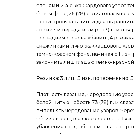
оленями и 4 р. жаккардового узора т
белом фоне, 26 (28) р. диагонального у
петли провязать лиц. и для выравнив
спинки и переда в 1-м р. 1 (2) п. и дл
последнем р. снова убавить, 4 р. жакк
снежинками и 4 р. жаккардового узо
темно-красном фоне, начиная с 1 изн. р.
закончить лиц. гладью темно-красной
Резинка: 3 лиц., 3 изн. попеременно, 3 
Плотность вязания, чередование узоров: 
белой нитью набрать 73 (78) п. и связ
выполнять чередование узоров. Через 38
обеих сторон для скосов реглана 1 х 4 п.
убавления след. образом: в начале р. п