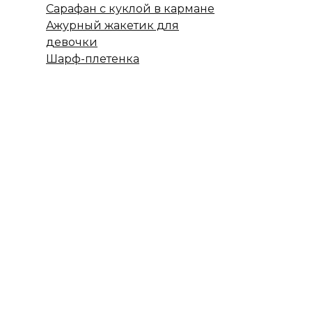
Сарафан с куклой в кармане
Ажурный жакетик для
девочки
Шарф-плетенка