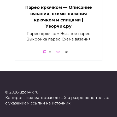
Парео крючком — Описание
вязания, схемы вязания
крючком и спицами |
Узорчик.ру
Парео крючком Вязаное парео
Выкройка парео Схема вязания
0
1.3к.
© 2026 uzor4ik.ru
Копирование материалов сайта разрешено только
с указанием ссылки на источник