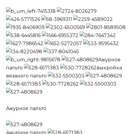
Ажурное
пальто
выкройка
вязаного пальто
Ажурное пальто
Ажурное пальто