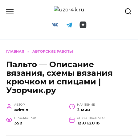
Перейти
к
содержанию
ГЛАВНАЯ
»
АВТОРСКИЕ РАБОТЫ
Пальто — Описание
вязания, схемы вязания
крючком и спицами |
Узорчик.ру
АВТОР
НА ЧТЕНИЕ
admin
2 мин
ПРОСМОТРОВ
ОПУБЛИКОВАНО
358
12.01.2018