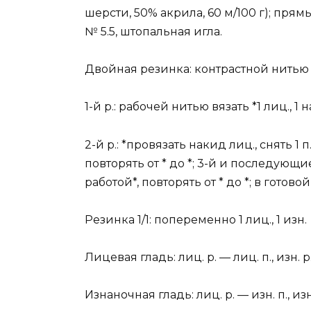
шерсти, 50% акрила, 60 м/100 г); пр
№ 5.5, штопальная игла.
Двойная резинка: контрастной нитью 
1-й р.: рабочей нитью вязать *1 лиц., 1 н
2-й р.: *провязать накид лиц., снять 1 
повторять от * до *; 3-й и последующие 
работой*, повторять от * до *; в готов
Резинка 1/1: попеременно 1 лиц., 1 изн.
Лицевая гладь: лиц. р. — лиц. п., изн. р.
Изнаночная гладь: лиц. р. — изн. п., изн.