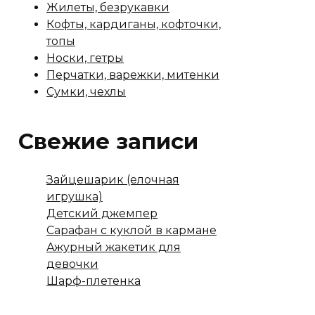
Жилеты, безрукавки
Кофты, кардиганы, кофточки,
топы
Носки, гетры
Перчатки, варежки, митенки
Сумки, чехлы
Свежие записи
Зайцешарик (елочная
игрушка)
Детский джемпер
Сарафан с куклой в кармане
Ажурный жакетик для
девочки
Шарф-плетенка