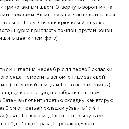
ли трикотажным швом. Отвернуть воротник на
ыми стежками. Вшить рукава и выполнить швы
етром по 10 см. Связать крючком 2 шнурка
дого шнурка привязать помпон, другой конец
шить цветки (см. фото).
ть лиц. гладью; через 6 р. для первой складки
ого ряда, поместить вспом. спицу за левой
ц. (1 п. елевой спицы и 1 п. со вспом. спицы).
кладку, как первую, но набрать на вспом.
в. Затем выполнить третью складку, как вторую,
 3 см от третьей складки убавить 1 х 4 п.
(снять 1 п. как лиц., 1 лиц. и протянуть ее
 от * до * еще 2 раза, 1 протяжка, 5 лиц.