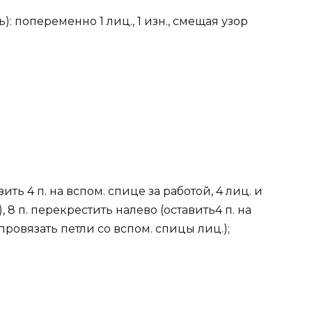
: попеременно 1 лиц., 1 изн., смещая узор
вить 4 п. на вспом. спице за работой, 4 лиц. и
, 8 п. перекрестить налево (оставить4 п. на
провязать петли со вспом. спицы лиц.);