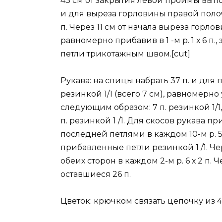
43 см от закрытия левой проймы выпо
и для выреза горловины правой полочки 
п. Через 11 см от начала выреза горлови
равномерно прибавив в 1 -м р. 1 х 6 п.
петли трикотажным швом.[cut]
Рукава: на спицы набрать 37 п. и для 
резинкой 1/1 (всего 7 см), равномерно
следующим образом: 7 п. резинкой 1/1, 3 
п. резинкой 1 /1. Для скосов рукава п
последней петлями в каждом 10-м р. 5 х 
прибавленные петли резинкой 1 /1. Чер
обеих сторон в каждом 2-м р. 6 х 2 п. 
оставшиеся 26 п.
Цветок: крючком связать цепочку из 4 в