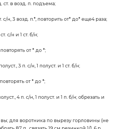
ед. ст. в возд. п. подъема;
ст. с/н, 3 возд. п.*, повторить от* до* еще4 раза;
т. с/н и 1 ст. б/н;
 повторять от * до *;
луст., 3 п. с/н, 1 полуст. и 1 ст. б/н;
 повторять от * до *;
луст., 4 п. с/н, 1 полуст. и 1 п. б/н; обрезать и
вы; для воротника по вырезу горловины (не
ть 87 п., связать 19 см резинкой 1/1, 6 р.