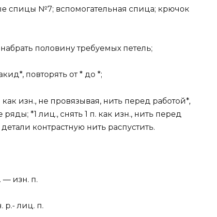
ямые спицы №7; вспомогательная спица; крючок
набрать половину требуемых петель;
акид*, повторять от * до *;
п. как изн., не провязывая, нить перед работой*,
ряды; *1 лиц., снять 1 п. как изн., нить перед
ой детали контрастную нить распустить.
 — изн. п.
 р.- лиц. п.