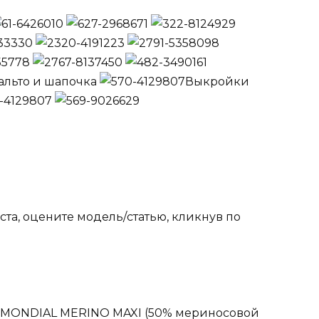
альто и шапочка
Выкройки
та, оцените модель/статью, кликнув по
и MONDIAL MERINO MAXI (50% мериносовой