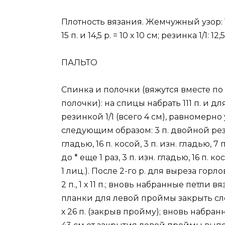
Плотность вязания. Жемчужный узор: 10,
15 п. и 14,5 р. = 10 х 10 см; резинка 1/1: 12,5
ПАЛЬТО
Спинка и полочки (вяжутся вместе по
полочки): на спицы набрать 111 п. и д
резинкой 1/1 (всего 4 см), равномерно
следующим образом: 3 п. двойной рези
гладью, 16 п. косой, 3 п. изн. гладью, 7 
до * еще 1 раз, 3 п. изн. гладью, 16 п. к
1 лиц.). После 2-го р. для выреза горл
2 п., 1 х 11 п.; вновь набранные петли 
планки для левой проймы закрыть слева 
х 26 п. (закрыв пройму); вновь набран