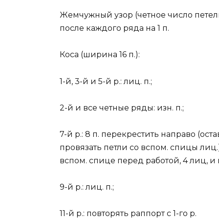
Жемчужный узор (четное число петель)
после каждого ряда на 1 п.
Коса (ширина 16 п.):
1-й, 3-й и 5-й р.: лиц. п.;
2-й и все четные ряды: изн. п.;
7-й р.: 8 п. перекрестить направо (оста
провязать петли со вспом. спицы лиц.)
вспом. спице перед работой, 4 лиц, и 
9-й р.: лиц. п.;
11-й р.: повторять раппорт с 1-го р.