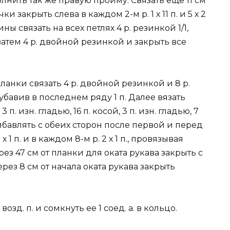
лнить так же правую пройму. Связать еще 11 см
закрыть слева в каждом 2-м р. 1 х 11 п. и 5 х 2
ны связать на всех петлях 4 р. резинкой 1/1,
, затем 4 р. двойной резинкой и закрыть все
планки связать 4 р. двойной резинкой и 8 р.
 убавив в последнем ряду 1 п. Далее вязать
п. изн. гладью, 16 п. косой, 3 п. изн. гладью, 7
рибавлять с обеих сторон после первой и перед
1 п. и в каждом 8-м р. 2 х 1 п., провязывая
ез 47 см от планки для оката рукава закрыть с
Через 8 см от начала оката рукава закрыть
озд. п. и сомкнуть ее 1 соед. а. в кольцо.