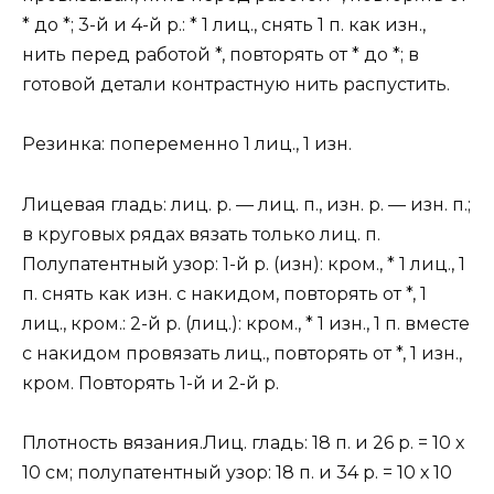
* до *; 3-й и 4-й р.: * 1 лиц., снять 1 п. как изн.,
нить перед работой *, повторять от * до *; в
готовой детали контрастную нить распустить.
Резинка: попеременно 1 лиц., 1 изн.
Лицевая гладь: лиц. р. — лиц. п., изн. р. — изн. п.;
в круговых рядах вязать только лиц. п.
Полупатентный узор: 1-й р. (изн): кром., * 1 лиц., 1
п. снять как изн. с накидом, повторять от *, 1
лиц., кром.: 2-й р. (лиц.): кром., * 1 изн., 1 п. вместе
с накидом провязать лиц., повторять от *, 1 изн.,
кром. Повторять 1-й и 2-й р.
Плотность вязания.Лиц. гладь: 18 п. и 26 р. = 10 х
10 см; полупатентный узор: 18 п. и 34 р. = 10 х 10