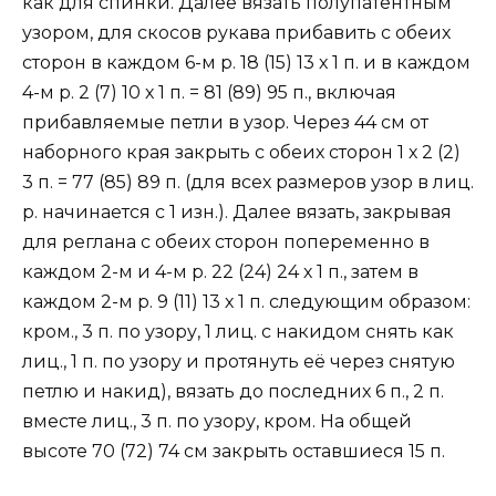
как для спинки. Далее вязать полупатентным
узором, для скосов рукава прибавить с обеих
сторон в каждом 6-м р. 18 (15) 13 х 1 п. и в каждом
4-м р. 2 (7) 10 х 1 п. = 81 (89) 95 п., включая
прибавляемые петли в узор. Через 44 см от
наборного края закрыть с обеих сторон 1 х 2 (2)
3 п. = 77 (85) 89 п. (для всех размеров узор в лиц.
р. начинается с 1 изн.). Далее вязать, закрывая
для реглана с обеих сторон попеременно в
каждом 2-м и 4-м р. 22 (24) 24 х 1 п., затем в
каждом 2-м р. 9 (11) 13 х 1 п. следующим образом:
кром., 3 п. по узору, 1 лиц. с накидом снять как
лиц., 1 п. по узору и протянуть её через снятую
петлю и накид), вязать до последних 6 п., 2 п.
вместе лиц., 3 п. по узору, кром. На общей
высоте 70 (72) 74 см закрыть оставшиеся 15 п.