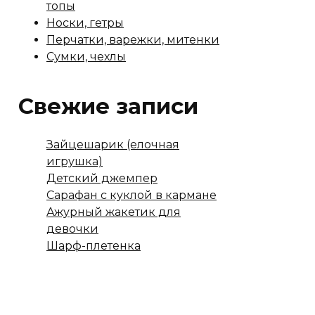
топы
Носки, гетры
Перчатки, варежки, митенки
Сумки, чехлы
Свежие записи
Зайцешарик (елочная
игрушка)
Детский джемпер
Сарафан с куклой в кармане
Ажурный жакетик для
девочки
Шарф-плетенка