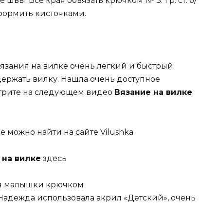
вы. Все края обвязать крючком № 3: 1 р. ст. б/
ия оформить кисточками.
вязания на вилке очень легкий и быстрый.
ержать вилку. Нашла очень доступное
отрите на следующем видео
Вязание на вилке
 можно найти на сайте Vilushka
 на вилке
здесь
я малышки крючком
Надежда использовала акрил «Детский», очень