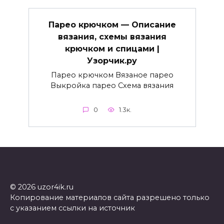
Парео крючком — Описание
вязания, схемы вязания
крючком и спицами |
Узорчик.ру
Парео крючком Вязаное парео
Выкройка парео Схема вязания
0
1.3к.
© 2026 uzor4ik.ru
Копирование материалов сайта разрешено только
с указанием ссылки на источник