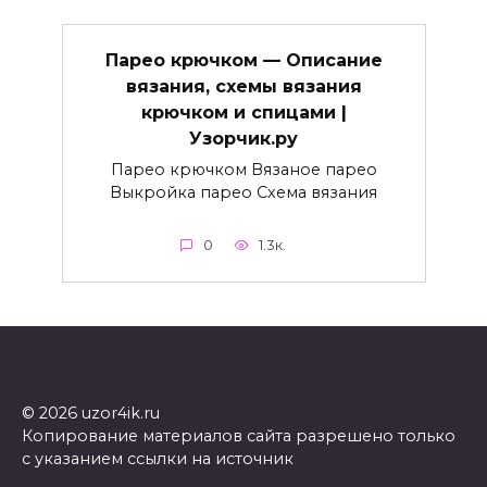
Парео крючком — Описание
вязания, схемы вязания
крючком и спицами |
Узорчик.ру
Парео крючком Вязаное парео
Выкройка парео Схема вязания
0
1.3к.
© 2026 uzor4ik.ru
Копирование материалов сайта разрешено только
с указанием ссылки на источник