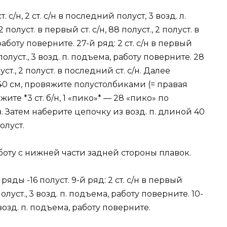
т. с/н, 2 ст. с/н в последний полуст, 3 возд. л.
полуст. в первый ст. с/н, 88 полуст., 2 полуст. в
работу поверните. 27-й ряд: 2 ст. с/н в первый
й полуст., 3 возд. п. подъема, работу поверните. 28
луст., 2 полуст. в последний ст. с/н. Далее
40 см, провяжите полустолбиками (= правая
те *3 ст. б/н, 1 «пико»* — 28 «пико» по
 Затем наберите цепочку из возд. п. длиной 40
олуст.
боту с нижней части задней стороны плавок.
 ряды -16 полуст. 9-й ряд: 2 ст. с/н в первый
 полуст., 3 возд. п. подъема, работу поверните. 10-
возд. п. подъема, работу поверните.