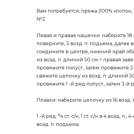
Вам потребуется: пряжа (100% хлопок, 
№2
Левая и правая чашечки: наберите 18 воз
поверните, 3 возд. п. подьема, далее
соедините в центре, нижний край обв
из возд. п. длиной 50 см = правая завя
провяжите полуст., затем провяжите 
свяжите цепочку из возд. п. длиной 50
провяжите 1 -й ряд полуст., затем 3-й
Плавки: наберите цепочку из 16 возд. п
1 -й ряд: *4 ст. с/н, 1 ст. с/н в 4 возд. п., 4
возд. п. подъема.