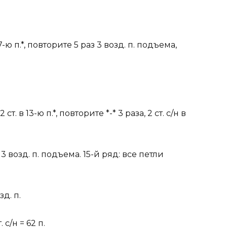
в 7-ю п.*, повторите 5 раз 3 возд. п. подъема,
 2 ст. в 13-ю п.*, повторите *-* 3 раза, 2 ст. с/н в
3 возд. п. подъема. 15-й ряд: все петли
зд. п.
. с/н = 62 п.