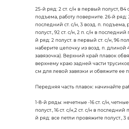
25-й ряд: 2 ст. с/н в первый полуст, 84 с
подъема, работу поверните. 26-й ряд: 2 
последний ст. с/н, 3 возд. п. подъема, 
полуст., 92 ст. с/н, 2 п. с/н в последни
й ряд: 2 полуст. в первый ст. с/н, 96 по
наберите цепочку из возд. п. длиной 
завязочка). Верхний край плавок обвяжи
верхнему краю задней части трусиков.
см для левой завязки и обвяжите ее п
Передняя часть плавок: начинайте ра
1-8-й ряды: нечетные -16 ст. с/н, четные
полуст., 16 ст. с/н,2 ст. с/н в последний
й ряд: все петли провяжите полуст., 3 