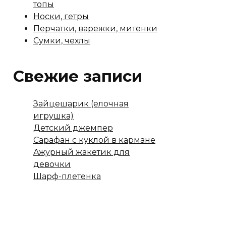
топы
Носки, гетры
Перчатки, варежки, митенки
Сумки, чехлы
Свежие записи
Зайцешарик (елочная
игрушка)
Детский джемпер
Сарафан с куклой в кармане
Ажурный жакетик для
девочки
Шарф-плетенка