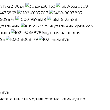
упальник
Купальник крючком
ьника
Ажурная часть для
ста, оцените модель/статью, кликнув по