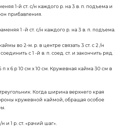
няя 1-й ст. с/н каждого р. на 3 в. п. подъема и
рон прибавления.
меняя 1 -й ст. с/н каждого р. на 3 в. п. подъема.
мы во 2-м. р. в центре связать 3 ст. с 2 /н
 соединить с 1 -й в. п. соед. ст. и закончить ряд.
п х 6 р 10 см х 10 см. Кружевная кайма 30 см в
треугольник. Когда ширина верхнего края
стороны кружевной каймой, обращая особое
ы.
н и 1 р. ст. «рачий шаг».