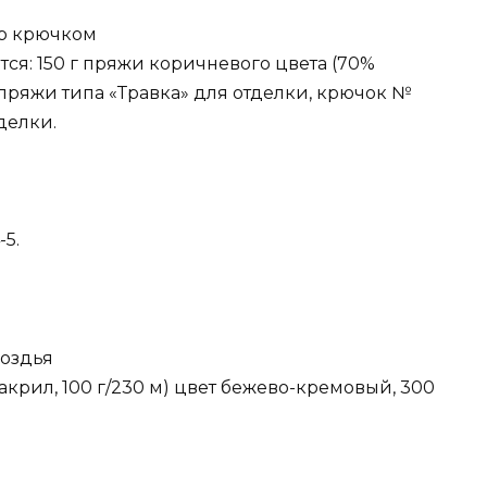
р крючком
ся: 150 г пряжи коричневого цвета (70%
 г пряжи типа «Травка» для отделки, крючок №
делки.
-5.
оздья
 акрил, 100 г/230 м) цвет бежево-кремовый, 300