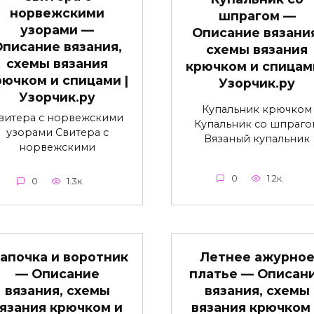
норвежскими
шпрагом —
узорами —
Описание вязани
писание вязания,
схемы вязания
схемы вязания
крючком и спицами
рючком и спицами |
Узорчик.ру
Узорчик.ру
Купальник крючком
витера с норвежскими
Купальник со шпраго
узорами Свитера с
Вязаный купальник
норвежскими
0
1.2к.
0
1.3к.
апочка и воротник
Летнее ажурно
— Описание
платье — Описан
вязания, схемы
вязания, схемы
язания крючком и
вязания крючком