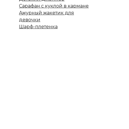
Сарафан с куклой в кармане
Ажурный жакетик для
девочки
Шарф-плетенка