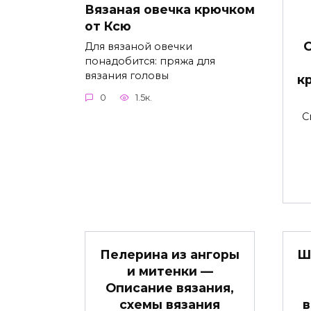
Вязаная овечка крючком
от Ксю
О
Для вязаной овечки
понадобится: пряжа для
вязания головы
к
0
1.5к.
С
Пелерина из ангоры
Ш
и митенки —
Описание вязания,
схемы вязания
в