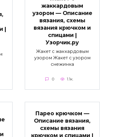
жаккардовым
узором — Описание
я,
вязания, схемы
вязания крючком и
 |
спицами |
Узорчик.ру
Жакет с жаккардовым
м
узором Жакет с узором
снежинка
0
1.1к.
е
Парео крючком —
ие
Описание вязания,
схемы вязания
 и
крючком и спицами |