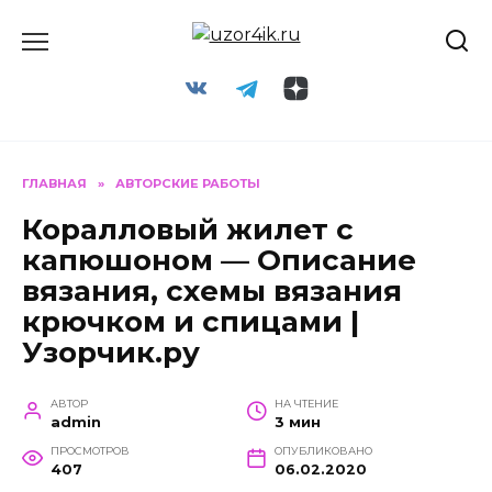
Перейти
к
содержанию
ГЛАВНАЯ
»
АВТОРСКИЕ РАБОТЫ
Коралловый жилет с
капюшоном — Описание
вязания, схемы вязания
крючком и спицами |
Узорчик.ру
АВТОР
НА ЧТЕНИЕ
admin
3 мин
ПРОСМОТРОВ
ОПУБЛИКОВАНО
407
06.02.2020