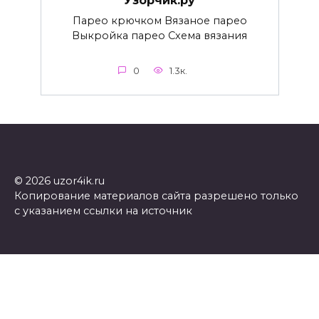
Узорчик.ру
Парео крючком Вязаное парео
Выкройка парео Схема вязания
0
1.3к.
© 2026 uzor4ik.ru
Копирование материалов сайта разрешено только
с указанием ссылки на источник