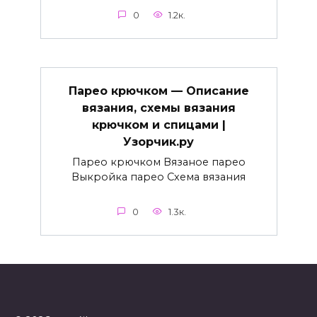
0
1.2к.
Парео крючком — Описание
вязания, схемы вязания
крючком и спицами |
Узорчик.ру
Парео крючком Вязаное парео
Выкройка парео Схема вязания
0
1.3к.