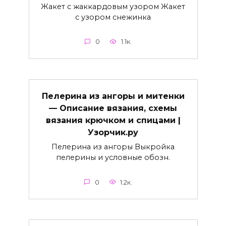
Жакет с жаккардовым узором Жакет
с узором снежинка
0
1.1к.
Пелерина из ангоры и митенки
— Описание вязания, схемы
вязания крючком и спицами |
Узорчик.ру
Пелерина из ангоры Выкройка
пелерины и условные обозн.
0
1.2к.