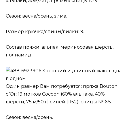
альпаки, 50м/25г), прямые спицы №9
Сезон: весна/осень, зима.
Размер крючка/спицы/вилки: 9.
Состав пряжи: альпак, мериносовая шерсть,
полиамид.
Короткий и длинный жакет: два
в одном
Один размер Вам потребуется: пряжа Bouton
d’Or: 19 мотков Cocoon (60% альпака, 40%
шерсти, 75 м/50 г] синей [1152): спицы № 6,5.
Сезон: весна/осень.