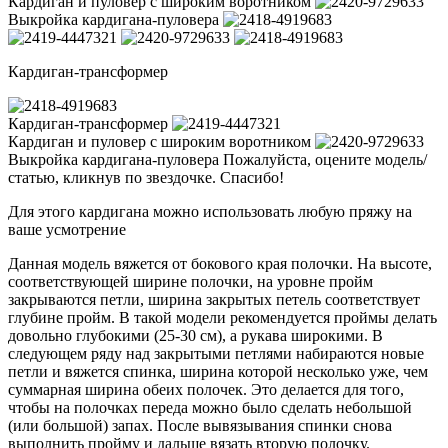
Кардиган и пуловер с широким воротником
Выкройка кардигана-пуловера
Кардиган-трансформер
Кардиган-трансформер
Кардиган и пуловер с широким воротником
Выкройка кардигана-пуловера Пожалуйста, оцените модель/
статью, кликнув по звездочке. Спасибо!
Для этого кардигана можно использовать любую пряжу на
ваше усмотрение
Данная модель вяжется от бокового края полочки. На высоте,
соответствующей ширине полочки, на уровне пройм
закрываются петли, ширина закрытых петель соответствует
глубине пройм. В такой модели рекомендуется проймы делать
довольно глубокими (25-30 см), а рукава широкими. В
следующем ряду над закрытыми петлями набираются новые
петли и вяжется спинка, ширина которой несколько уже, чем
суммарная ширина обеих полочек. Это делается для того,
чтобы на полочках переда можно было сделать небольшой
(или большой) запах. После вывязывания спинки снова
выполнить пройму и дальше вязать вторую полочку.