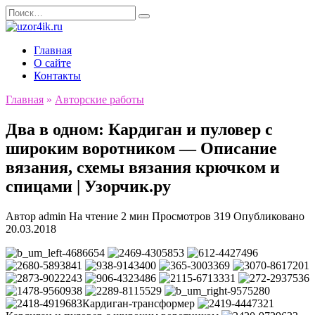
Перейти
Search
к
for:
содержанию
Главная
О сайте
Контакты
Главная
»
Авторские работы
Два в одном: Кардиган и пуловер с
широким воротником — Описание
вязания, схемы вязания крючком и
спицами | Узорчик.ру
Автор
admin
На чтение
2 мин
Просмотров
319
Опубликовано
20.03.2018
Кардиган-трансформер