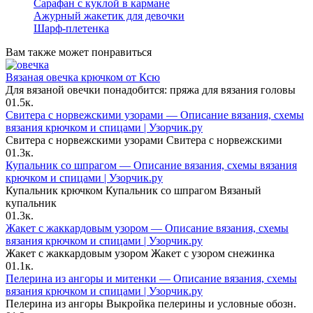
Сарафан с куклой в кармане
Ажурный жакетик для девочки
Шарф-плетенка
Вам также может понравиться
Вязаная овечка крючком от Ксю
Для вязаной овечки понадобится: пряжа для вязания головы
0
1.5к.
Свитера с норвежскими узорами — Описание вязания, схемы
вязания крючком и спицами | Узорчик.ру
Свитера с норвежскими узорами Свитера с норвежскими
0
1.3к.
Купальник со шпрагом — Описание вязания, схемы вязания
крючком и спицами | Узорчик.ру
Купальник крючком Купальник со шпрагом Вязаный
купальник
0
1.3к.
Жакет с жаккардовым узором — Описание вязания, схемы
вязания крючком и спицами | Узорчик.ру
Жакет с жаккардовым узором Жакет с узором снежинка
0
1.1к.
Пелерина из ангоры и митенки — Описание вязания, схемы
вязания крючком и спицами | Узорчик.ру
Пелерина из ангоры Выкройка пелерины и условные обозн.