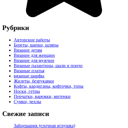
Рубрики
Авторские работы
Береты, шапки, шляпы
Вязание детям
Вязание для женщин
Вязание для мужчин
Вязаные палантины, шали и пончо
Вязаные платья
вязаные шарфы
Жилеты, безрукавки
Кофты, кардиганы, кофточки, топы
Носки, гетры
Перчатки, варежки, митенки
Сумки, чехлы
Свежие записи
Зайцешарик (елочная игрушка)