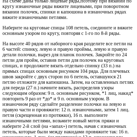
На схеме даны только лицевые ряды,поэтому при вязании по
кругу изнаночные ряды вяжите лицевыми, при поворотном
вязании полочек, спинки и капюшона в изнаночных рядах
вяжите изнаночными петлями.
Наберите на круговые спицы 108 петель, соедините и вяжите
основным узором по кругу, повторяя с 1-го по 8-й ряды.
На высоте 40 рядов от наборного края разделите все петли на
6 частей: спинку, левую и правую проймы, левую и правую
детали полочки, вырез для планок полочек. Закройте по 24
петли для пройм, оставив петли для полочек на круговых
спицах, и продолжите вязать отдельно спинку (33 п.) на
прямых спицах основным рисунком 104 ряда. Для плечевых
швов закройте с двух сторон по 6 петель, оставшуюся 21
петлю отложите для капюшона. Затем, на оставленных петлях
для переда (27 п.) начните вязать, распределив узоры
следующим образом: 9 п. основным рисунком, *1 лиц, накид*
повторить 9 раз от *до* и 9 п. основным узором. В
изнаночном ряду сделайте разделение полочки на левую и
правую части и провяжите: 12 п. изнаночными, затем 1 лиц.
петля (скрещенная из протяжки), 16 п. выполните
изнаночными петлями, возьмите новый моток пряжи и
наберите 2-й слой (на «запах») петель, начав с изнаночных
петель, которые были между накидами провяжите так: 16 п.