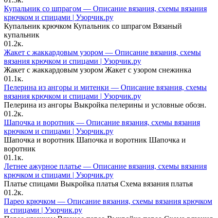
Купальник со шпрагом — Описание вязания, схемы вязания
крючком и спицами | Узорчик.ру
Купальник крючком Купальник со шпрагом Вязаный
купальник
0
1.2к.
Жакет с жаккардовым узором — Описание вязания, схемы
вязания крючком и спицами | Узорчик.ру
Жакет с жаккардовым узором Жакет с узором снежинка
0
1.1к.
Пелерина из ангоры и митенки — Описание вязания, схемы
вязания крючком и спицами | Узорчик.ру
Пелерина из ангоры Выкройка пелерины и условные обозн.
0
1.2к.
Шапочка и воротник — Описание вязания, схемы вязания
крючком и спицами | Узорчик.ру
Шапочка и воротник Шапочка и воротник Шапочка и
воротник
0
1.1к.
Летнее ажурное платье — Описание вязания, схемы вязания
крючком и спицами | Узорчик.ру
Платье спицами Выкройка платья Схема вязания платья
0
1.2к.
Парео крючком — Описание вязания, схемы вязания крючком
и спицами | Узорчик.ру