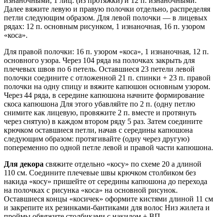
изнаночными, 1 лиц. (из протяжки) и 12 п. изнаночными.
Далее вяжите левую и правую полочки отдельно, распределяя
петли следующим образом. Для левой полочки — в лицевых
рядах: 12 п. основным рисунком, 1 изнаночная, 16 п. узором
«коса».
Для правой полочки: 16 п. узором «коса», 1 изнаночная, 12 п.
основного узора. Через 104 ряда на полочках закрыть для
плечевых швов по 6 петель. Оставшиеся 23 петели левой
полочки соедините с отложенной 21 п. спинки + 23 п. правой
полочки на одну спицу и вяжите капюшон основным узором.
Через 44 ряда, в середине капюшона начните формирование
скоса капюшона Для этого убавляйте по 2 п. (одну петлю
снимите как лицевую, провяжите 2 п. вместе и протянуть
через снятую) в каждом втором ряду 5 раз. Затем соедините
крючком оставшиеся петли, начав с середины капюшона
следующим образом: протягивайте (одну через другую)
попеременно по одной петле левой и правой части капюшона.
Для декора
свяжите отдельно «косу» по схеме 20 а длиной
110 см. Соедините плечевые швы крючком столбиком без
накида «косу» пришейте от середины капюшона до перехода
на полочках с рисунка «коса» на основной рисунок.
Оставшиеся концы «косичек» оформите кистями длиной 11 см
и закрепите их резинками-бантиками для волос Низ жилета и
проймы обвяжите столбиками с накидом + ВП.