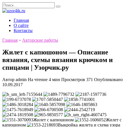
Перейти
Search
к
for:
содержанию
Главная
О сайте
Контакты
Главная
»
Авторские работы
Жилет с капюшоном — Описание
вязания, схемы вязания крючком и
спицами | Узорчик.ру
Автор
admin
На чтение
4 мин
Просмотров
371
Опубликовано
10.09.2017
Жилет с капюшоном
Жилет с
капюшоном
Выкройка жилета и схема узора