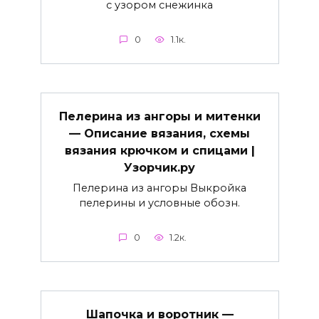
с узором снежинка
0
1.1к.
Пелерина из ангоры и митенки
— Описание вязания, схемы
вязания крючком и спицами |
Узорчик.ру
Пелерина из ангоры Выкройка
пелерины и условные обозн.
0
1.2к.
Шапочка и воротник —