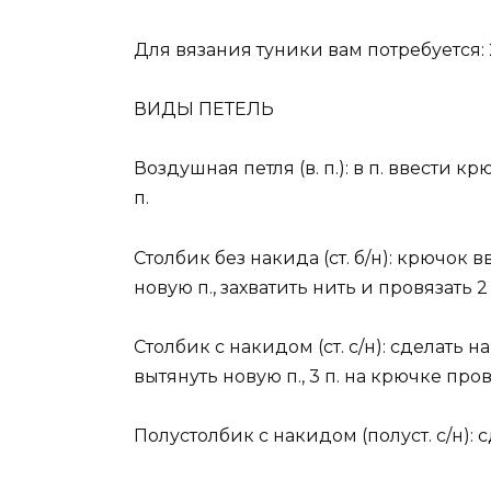
Для вязания туники вам потребуется: 
ВИДЫ ПЕТЕЛЬ
Воздушная петля (в. п.): в п. ввести к
п.
Столбик без накида (ст. б/н): крючок 
новую п., захватить нить и провязать 
Столбик с накидом (ст. с/н): сделать н
вытянуть новую п., 3 п. на крючке про
Полустолбик с накидом (полуст. с/н): 