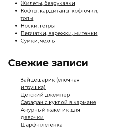
Жилеты, безрукавки
Кофты, кардиганы, кофточки,
топы
Носки, гетры
Перчатки, варежки, митенки
Сумки, чехлы
Свежие записи
Зайцешарик (елочная
игрушка)
Детский джемпер
Сарафан с куклой в кармане
Ажурный жакетик для
девочки
Шарф-плетенка