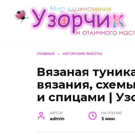
Перейти
к
содержанию
ГЛАВНАЯ
»
АВТОРСКИЕ РАБОТЫ
Вязаная туник
вязания, схем
и спицами | Уз
АВТОР
НА ЧТЕНИЕ
admin
3 мин