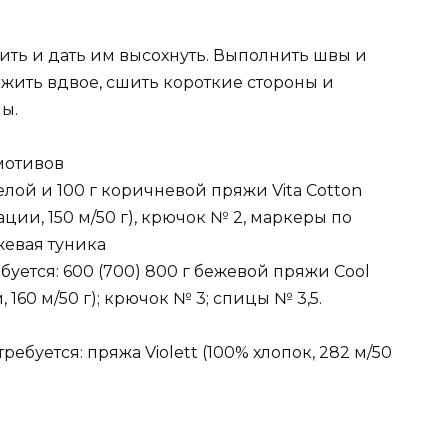
ить и дать им высохнуть. Выполнить швы и
жить вдвое, сшить короткие стороны и
ы.
мотивов
белой и 100 г коричневой пряжи Vita Cotton
ии, 150 м/50 г), крючок № 2, маркеры по
евая туника
ебуется: 600 (700) 800 г бежевой пряжи Сооl
160 м/50 г); крючок № 3; спицы № 3,5.
ебуется: пряжа Violett (100% хлопок, 282 м/50