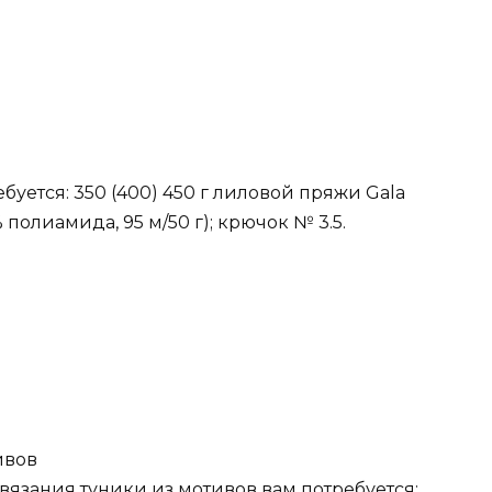
ебуется: 350 (400) 450 г лиловой пряжи Gala
 полиамида, 95 м/50 г); крючок № 3.5.
ивов
 вязания туники из мотивов вам потребуется: