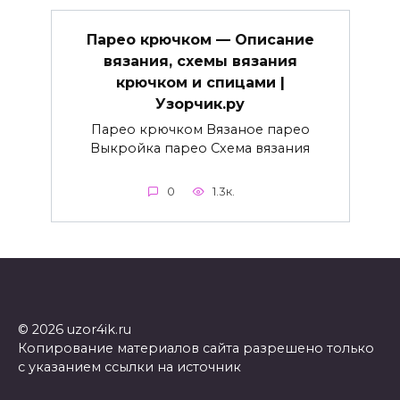
Парео крючком — Описание
вязания, схемы вязания
крючком и спицами |
Узорчик.ру
Парео крючком Вязаное парео
Выкройка парео Схема вязания
0
1.3к.
© 2026 uzor4ik.ru
Копирование материалов сайта разрешено только
с указанием ссылки на источник