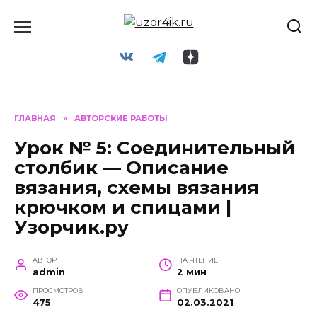
Перейти
к
содержанию
ГЛАВНАЯ
»
АВТОРСКИЕ РАБОТЫ
Урок № 5: Соединительный
столбик — Описание
вязания, схемы вязания
крючком и спицами |
Узорчик.ру
АВТОР
НА ЧТЕНИЕ
admin
2 мин
ПРОСМОТРОВ
ОПУБЛИКОВАНО
475
02.03.2021