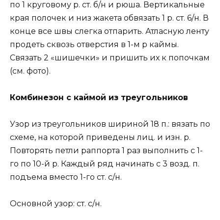
по 1 круговому р. ст. б/н и рюша. Вертикальные
края полочек и низ жакета обвязать 1 р. ст. 6/н. В
конце все швы слегка отпарить. Атласную ленту
продеть сквозь отверстия в 1-м р каймы.
Связать 2 «шишечки» и пришить их к попочкам
(см. фото).
Комбинезон с каймой из треугольников
Узор из треугольников шириной 18 п.: вязать по
схеме, на которой приведены лиц. и изн. р.
Повторять петли раппорта 1 раз выполнить с 1-
го по 10-й р. Каждый ряд начинать с 3 возд. п.
подъема вместо 1-го ст. с/н.
Основной узор: ст. с/н.