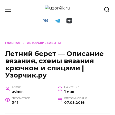
Перейти
к
содержанию
ГЛАВНАЯ
»
АВТОРСКИЕ РАБОТЫ
Летний берет — Описание
вязания, схемы вязания
крючком и спицами |
Узорчик.ру
АВТОР
НА ЧТЕНИЕ
admin
1 мин
ПРОСМОТРОВ
ОПУБЛИКОВАНО
341
07.03.2018