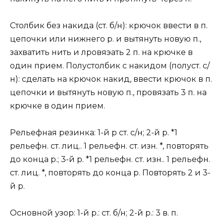
Столбик без накида (ст. б/н): крючок ввести в п.
цепочки или нижнего р. и вытянуть новую п.,
захватить нить и лровяэать 2 п. на крючке в
один прием. Полустолбик с накидом (полуст. с/
н): сделать на крючок накид, ввести крючок в п.
цепочки и вытянуть новую п., провязать 3 п. на
крючке в один прием.
Рельефная резинка: 1-й р ст. с/н; 2-й р. *1
рельефн. ст. лиц.. 1 рельефн. ст. изн. *, повторять
до конца р.; 3-й р. *1 рельефн. ст. изн.. 1 рельефн.
ст. лиц. *, повторять до конца р. Повторять 2 и 3-
й р.
Основной узор: 1-й р.: ст. б/н; 2-й р.: 3 в. п.