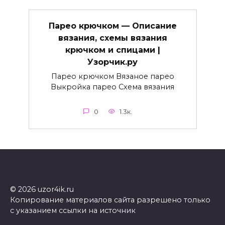
Парео крючком — Описание
вязания, схемы вязания
крючком и спицами |
Узорчик.ру
Парео крючком Вязаное парео
Выкройка парео Схема вязания
0
1.3к.
© 2026 uzor4ik.ru
Копирование материалов сайта разрешено только
с указанием ссылки на источник