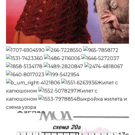
Жилет с
капюшоном
Жилет с
капюшоном
Выкройка жилета и
схема узора