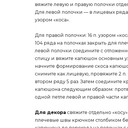
вяжите левую и правую полочки отде
Для левой полочки — в лицевых рядах: 
узором «коса».
Для правой полочки: 16 п. узором «коса
104 ряда на полочках закрыть для пле
левой полочки соедините с отложенной
спицу и вяжите капюшон основным уз
начните формирование скоса капюшона
снимите как лицевую, провяжите 2 п.
втором ряду 5 раз. Затем соедините 
капюшона следующим образом: протя
одной петле левой и правой части к
Для декора
свяжите отдельно «косу» 
плечевые швы крючком столбиком бе
капюшона до перехода на полочках с 