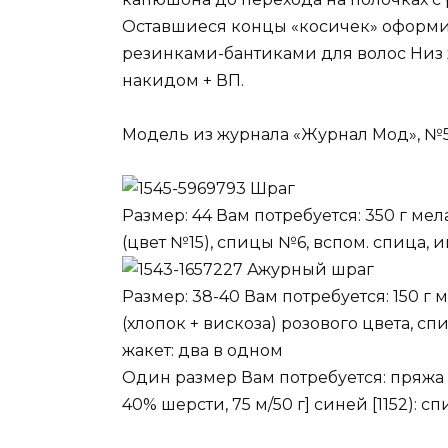
Оставшиеся концы «косичек» оформит
резинками-бантиками для волос Низ
накидом + ВП.
Модель из журнала «Журнал Мод», №55
Шраг
Размер: 44 Вам потребуется: 350 г мел
(цвет №15), спицы №6, вспом. спица, 
Ажурный шраг
Размер: 38-40 Вам потребуется: 150 г
(хлопок + вискоза) розового цвета, с
жакет: два в одном
Один размер Вам потребуется: пряжа B
40% шерсти, 75 м/50 г] синей [1152): сп