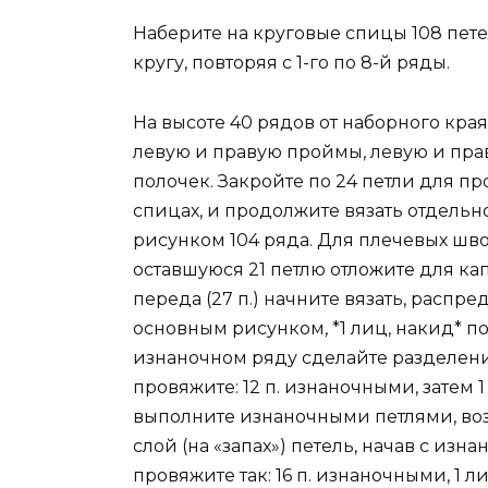
Наберите на круговые спицы 108 пет
кругу, повторяя с 1-го по 8-й ряды.
На высоте 40 рядов от наборного края 
левую и правую проймы, левую и пра
полочек. Закройте по 24 петли для пр
спицах, и продолжите вязать отдельн
рисунком 104 ряда. Для плечевых швов
оставшуюся 21 петлю отложите для кап
переда (27 п.) начните вязать, распр
основным рисунком, *1 лиц, накид* пов
изнаночном ряду сделайте разделени
провяжите: 12 п. изнаночными, затем 1
выполните изнаночными петлями, воз
слой (на «запах») петель, начав с из
провяжите так: 16 п. изнаночными, 1 л