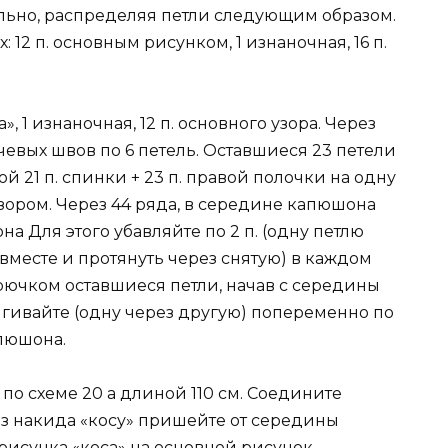
льно, распределяя петли следующим образом.
12 п. основным рисунком, 1 изнаночная, 16 п.
», 1 изнаночная, 12 п. основного узора. Через
чевых швов по 6 петель. Оставшиеся 23 петели
 21 п. спинки + 23 п. правой полочки на одну
ором. Через 44 ряда, в середине капюшона
 Для этого убавляйте по 2 п. (одну петлю
 вместе и протянуть через снятую) в каждом
крючком оставшиеся петли, начав с середины
гивайте (одну через другую) попеременно по
апюшона.
по схеме 20 а длиной 110 см. Соедините
з накида «косу» пришейте от середины
рисунка «коса» на основной рисунок.