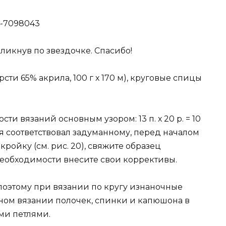
ликнув по звездочке. Спасибо!
сти 65% акрила, 100 г х 170 м), круговые спицы
и вязаний основным узором: 13 п. х 20 р. = 10
ия соответствовал задуманному, перед началом
ойку (см. рис. 20), свяжите образец
необходимости внесите свои коррективы.
поэтому при вязании по кругу изнаночные
ном вязании полочек, спинки и капюшона в
ми петлями.