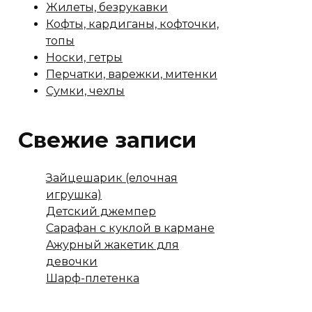
Жилеты, безрукавки
Кофты, кардиганы, кофточки,
топы
Носки, гетры
Перчатки, варежки, митенки
Сумки, чехлы
Свежие записи
Зайцешарик (елочная
игрушка)
Детский джемпер
Сарафан с куклой в кармане
Ажурный жакетик для
девочки
Шарф-плетенка