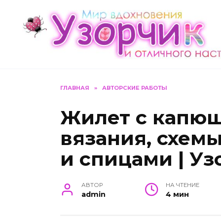
Перейти
к
содержанию
ГЛАВНАЯ
»
АВТОРСКИЕ РАБОТЫ
Жилет с капю
вязания, схем
и спицами | Уз
АВТОР
НА ЧТЕНИЕ
admin
4 мин