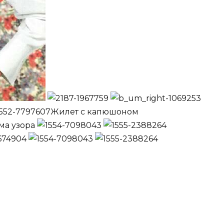
Жилет с капюшоном
ма узора