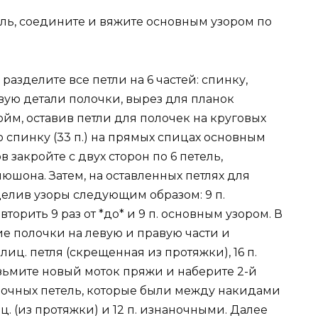
ель, соедините и вяжите основным узором по
разделите все петли на 6 частей: спинку,
вую детали полочки, вырез для планок
ойм, оставив петли для полочек на круговых
о спинку (33 п.) на прямых спицах основным
 закройте с двух сторон по 6 петель,
юшона. Затем, на оставленных петлях для
еделив узоры следующим образом: 9 п.
торить 9 раз от *до* и 9 п. основным узором. В
е полочки на левую и правую части и
 лиц. петля (скрещенная из протяжки), 16 п.
ьмите новый моток пряжи и наберите 2-й
наночных петель, которые были между накидами
иц. (из протяжки) и 12 п. изнаночными. Далее