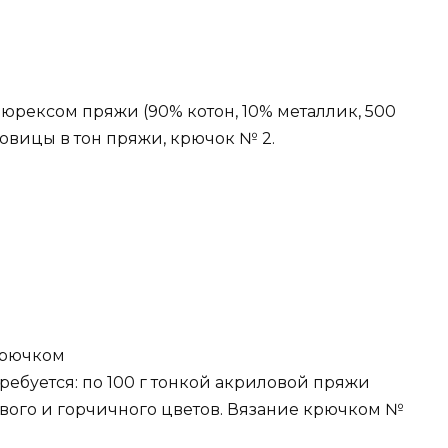
 люрексом пряжи (90% котон, 10% металлик, 500
говицы в тон пряжи, крючок № 2.
крючком
ребуется: по 100 г тонкой акриловой пряжи
лового и горчичного цветов. Вязание крючком №