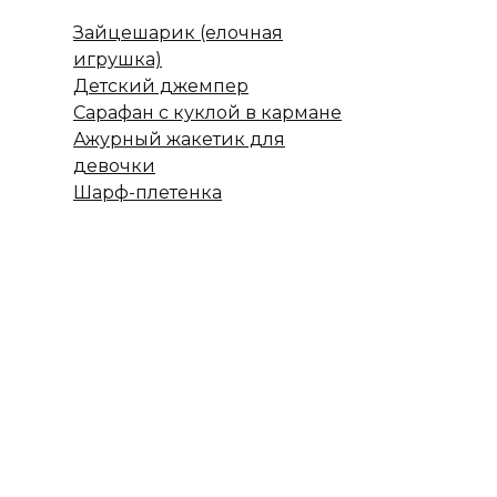
Зайцешарик (елочная
игрушка)
Детский джемпер
Сарафан с куклой в кармане
Ажурный жакетик для
девочки
Шарф-плетенка