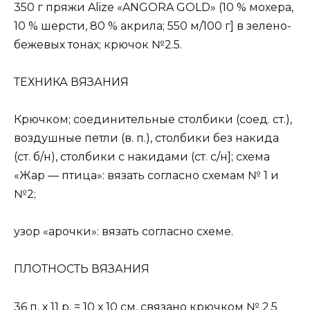
350 г пряжи Alize «ANGORA GOLD» (10 % мохера,
10 % шерсти, 80 % акрила; 550 м/100 г] в зелено-
бежевых тонах; крючок №2.5.
ТЕХНИКА ВЯЗАНИЯ
Крючком; соединительные столбики (соед. ст.),
воздушные петли (в. п.), столбики без накида
(ст. б/н), столбики с накидами (ст. с/н]; схема
«Жар — птица»: вязать согласно схемам № 1 и
№2;
узор «арочки»: вязать согласно схеме.
ПЛОТНОСТЬ ВЯЗАНИЯ
36 п. х 11 р. = 10 х 10 см, связано крючком № 2,5