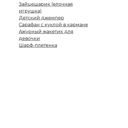
Зайцешарик (елочная
игрушка)
Детский джемпер
Сарафан с куклой в кармане
Ажурный жакетик для
девочки
Шарф-плетенка