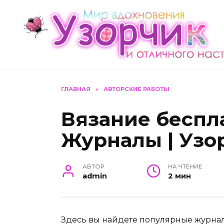
Перейти
к
содержанию
ГЛАВНАЯ
»
АВТОРСКИЕ РАБОТЫ
Вязание беспл
Журналы | Узо
АВТОР
НА ЧТЕНИЕ
admin
2 мин
Здесь вы найдете популярные журнал