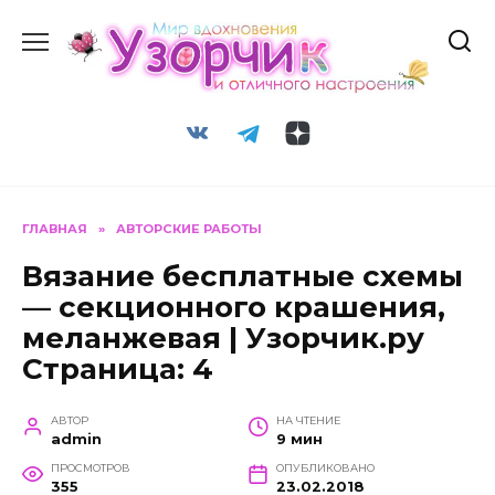
Перейти
к
содержанию
ГЛАВНАЯ
»
АВТОРСКИЕ РАБОТЫ
Вязание бесплатные схемы
— секционного крашения,
меланжевая | Узорчик.ру
Страница: 4
АВТОР
НА ЧТЕНИЕ
admin
9 мин
ПРОСМОТРОВ
ОПУБЛИКОВАНО
355
23.02.2018